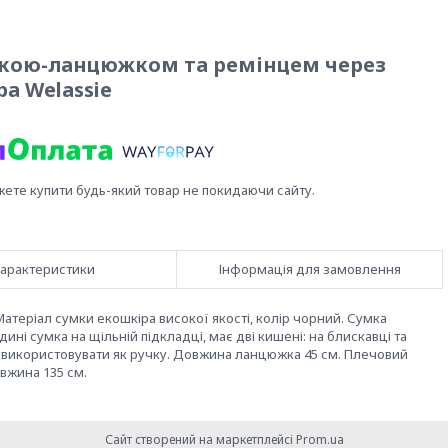
учкою-ланцюжком та ремінцем через
а Welassie
жете купити будь-який товар не покидаючи сайту.
арактеристики
Інформація для замовлення
Матеріал сумки екошкіра високої якості, колір чорний. Сумка
ині сумка на щільній підкладці, має дві кишені: на блискавці та
використовувати як ручку. Довжина ланцюжка 45 см. Плечовий
вжина 135 см.
Сайт створений на маркетплейсі
Prom.ua