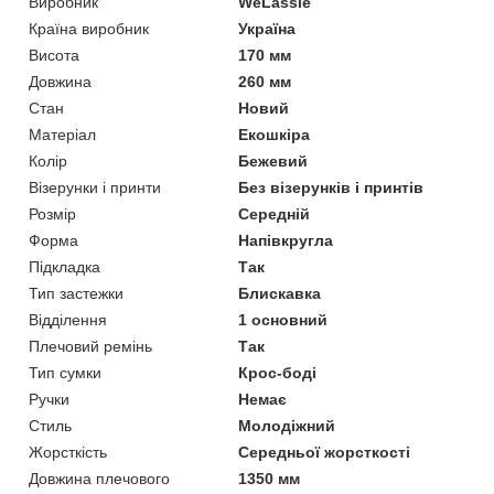
Виробник
WeLassie
Країна виробник
Україна
Висота
170 мм
Довжина
260 мм
Стан
Новий
Матеріал
Екошкіра
Колір
Бежевий
Візерунки і принти
Без візерунків і принтів
Розмір
Середній
Форма
Напівкругла
Підкладка
Так
Тип застежки
Блискавка
Відділення
1 основний
Плечовий ремінь
Так
Тип сумки
Крос-боді
Ручки
Немає
Стиль
Молодіжний
Жорсткість
Середньої жорсткості
Довжина плечового
1350 мм