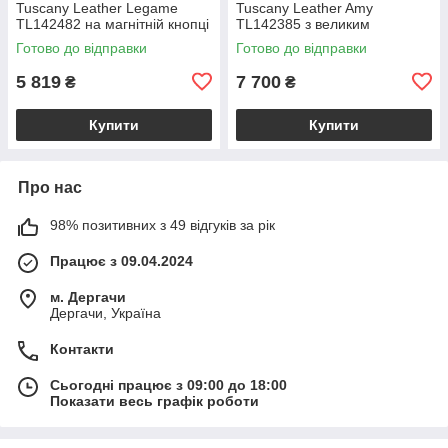
Tuscany Leather Legame
Tuscany Leather Amy
TL142482 на магнітній кнопці
TL142385 з великим
з плечовим ременем,
відділенням і плечовим
Готово до відправки
Готово до відправки
коралова BS2482_1_105
ременем, бежева
BS2385_1_98
5 819
7 700
₴
₴
Купити
Купити
Про нас
98% позитивних з 49 відгуків за рік
Працює з 09.04.2024
м. Дергачи
Дергачи, Україна
Контакти
Сьогодні працює з 09:00 до 18:00
Показати весь графік роботи