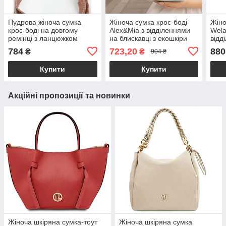
Пудрова жіноча сумка
Жіноча сумка крос-боді
Жіно
крос-боді на довгому
Alex&Mia з відділеннями
Wela
ремінці з ланцюжком
на блискавці з екошкіри
відд
«Лайзі» стьобана екошкіра
блакитна
підк
784
723,20
880
₴
₴
904 ₴
Welassie
коль
Купити
Купити
Акційні пропозиції та новинки
Жіноча шкіряна сумка-тоут
Жіноча шкіряна сумка