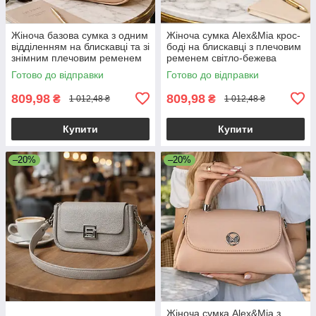
Жіноча базова сумка з одним
Жіноча сумка Alex&Mia крос-
відділенням на блискавці та зі
боді на блискавці з плечовим
знімним плечовим ременем
ременем світло-бежева
екошкіра бежевий Alex&Mia
Готово до відправки
Готово до відправки
CD-9128
809,98
809,98
₴
₴
1 012,48 ₴
1 012,48 ₴
Купити
Купити
–20%
–20%
Жіноча сумка Alex&Mia з