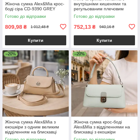
Жіноча сумка Alex&Mia крос-
внутрішніми кишенями та
боді сіра CD-9390 GREY
регульованим плечовим
ременем рожева
Готово до відправки
Готово до відправки
809,98
752,13
₴
₴
1 012,48 ₴
940,16 ₴
Купити
Купити
–20%
–20%
Жіноча сумка Alex&Mia з
Жіноча сумка крос-боді
екошкіри з одним великим
Alex&Mia з відділеннями на
відділенням на блискавці
блискавці з екошкіри
бежева
блакитна
Готово до відправки
Готово до відправки