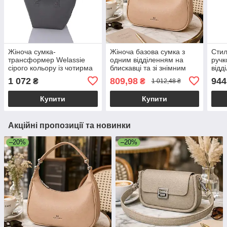
Жіноча сумка-
Жіноча базова сумка з
Стил
трансформер Welassie
одним відділенням на
ручк
сірого кольору із чотирма
блискавці та зі знімним
відд
ручками на одне
плечовим ременем
коль
1 072
809,98
944
₴
₴
1 012,48 ₴
відділення з екошкіри
екошкіра бежевий
«Лінда»
Alex&Mia CD-9128
Купити
Купити
Акційні пропозиції та новинки
–20%
–20%