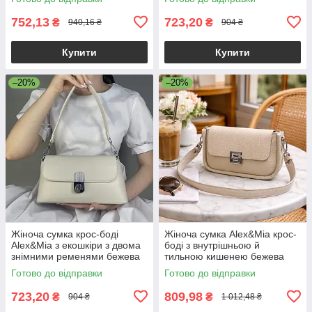
752,13
723,20
₴
₴
940,16 ₴
904 ₴
Купити
Купити
–20%
–20%
Жіноча сумка крос-боді
Жіноча сумка Alex&Mia крос-
Alex&Mia з екошкіри з двома
боді з внутрішньою й
знімними ременями бежева
тильною кишенею бежева
Готово до відправки
Готово до відправки
723,20
809,98
₴
₴
904 ₴
1 012,48 ₴