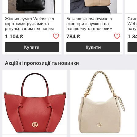
Жіноча сумка Welassie з
Бежева жіноча сумка з
Стил
короткими ручками та
екошкіри з ручкою на
WeLa
регульованим плечовим
ланцюжку та плечовим
нату
ременем чорна "Меланія"
ременем «Лиса» бежева
шкір
1 104
784
1 3
₴
₴
Welassie
та п
BL1
Купити
Купити
Акційні пропозиції та новинки