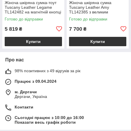
Жіноча шкіряна сумка-тоут
Жіноча шкіряна сумка
Tuscany Leather Legame
Tuscany Leather Amy
TL142482 на магнітній кнопці
TL142385 з великим
з плечовим ременем,
відділенням і плечовим
Готово до відправки
Готово до відправки
коралова BS2482_1_105
ременем, бежева
BS2385_1_98
5 819
7 700
₴
₴
Купити
Купити
Про нас
98% позитивних з 49 відгуків за рік
Працює з 09.04.2024
м. Дергачи
Дергачи, Україна
Контакти
Сьогодні працює з 10:00 до 16:00
Показати весь графік роботи