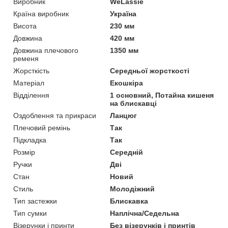
Виробник
WeLassie
Країна виробник
Україна
Висота
230 мм
Довжина
420 мм
Довжина плечового
1350 мм
ременя
Жорсткість
Середньої жорсткості
Матеріал
Екошкіра
Відділення
1 основний, Потайна кишеня
на блискавці
Оздоблення та прикраси
Ланцюг
Плечовий ремінь
Так
Підкладка
Так
Розмір
Середній
Ручки
Дві
Стан
Новий
Стиль
Молодіжний
Тип застежки
Блискавка
Тип сумки
Наплічна/Седельна
Візерунки і принти
Без візерунків і принтів