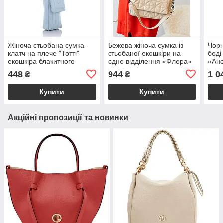
Жіноча стьобана сумка-
Бежева жіноча сумка із
Чорн
клатч на плече "Тотті"
стьобаної екошкіри на
боді
екошкіра блакитного
одне відділення «Флора»
«Ане
кольору Welassie
з ручкою та ременем на
Wela
448
944
1 0
₴
₴
плече Welassie
Купити
Купити
Акційні пропозиції та новинки