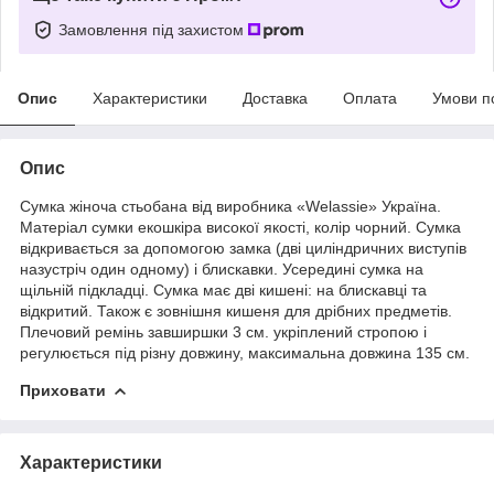
Замовлення під захистом
Опис
Характеристики
Доставка
Оплата
Умови п
Опис
Сумка жіноча стьобана від виробника «Welassie» Україна.
Матеріал сумки екошкіра високої якості, колір чорний. Сумка
відкривається за допомогою замка (дві циліндричних виступів
назустріч один одному) і блискавки. Усередині сумка на
щільній підкладці. Сумка має дві кишені: на блискавці та
відкритий. Також є зовнішня кишеня для дрібних предметів.
Плечовий ремінь завширшки 3 см. укріплений стропою і
регулюється під різну довжину, максимальна довжина 135 см.
Приховати
Характеристики