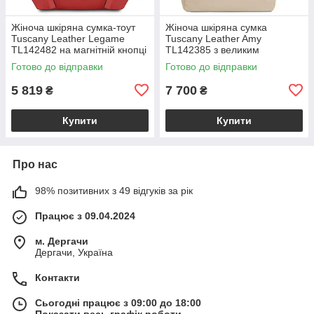
Жіноча шкіряна сумка-тоут
Жіноча шкіряна сумка
Tuscany Leather Legame
Tuscany Leather Amy
TL142482 на магнітній кнопці
TL142385 з великим
з плечовим ременем,
відділенням і плечовим
Готово до відправки
Готово до відправки
коралова BS2482_1_105
ременем, бежева
BS2385_1_98
5 819
7 700
₴
₴
Купити
Купити
Про нас
98% позитивних з 49 відгуків за рік
Працює з 09.04.2024
м. Дергачи
Дергачи, Україна
Контакти
Сьогодні працює з 09:00 до 18:00
Показати весь графік роботи