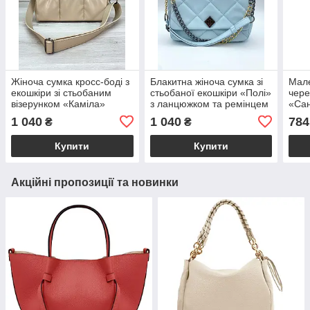
Жіноча сумка кросс-боді з
Блакитна жіноча сумка зі
Мале
екошкіри зі стьобаним
стьобаної екошкіри «Полі»
чере
візерунком «Каміла»
з ланцюжком та ремінцем
«Сан
бежевого кольору
на плече Welassie
екош
1 040
1 040
784
₴
₴
Welassie
Wela
Купити
Купити
Акційні пропозиції та новинки