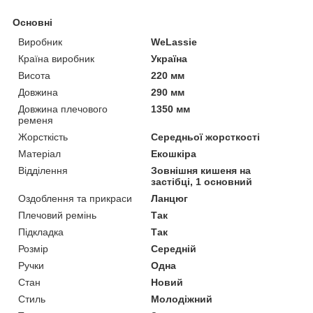
Основні
Виробник
WeLassie
Країна виробник
Україна
Висота
220 мм
Довжина
290 мм
Довжина плечового
1350 мм
ременя
Жорсткість
Середньої жорсткості
Матеріал
Екошкіра
Відділення
Зовнішня кишеня на
застібці, 1 основний
Оздоблення та прикраси
Ланцюг
Плечовий ремінь
Так
Підкладка
Так
Розмір
Середній
Ручки
Одна
Стан
Новий
Стиль
Молодіжний