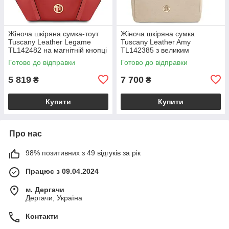
Жіноча шкіряна сумка-тоут
Жіноча шкіряна сумка
Tuscany Leather Legame
Tuscany Leather Amy
TL142482 на магнітній кнопці
TL142385 з великим
з плечовим ременем,
відділенням і плечовим
Готово до відправки
Готово до відправки
коралова BS2482_1_105
ременем, бежева
BS2385_1_98
5 819
7 700
₴
₴
Купити
Купити
Про нас
98% позитивних з 49 відгуків за рік
Працює з 09.04.2024
м. Дергачи
Дергачи, Україна
Контакти