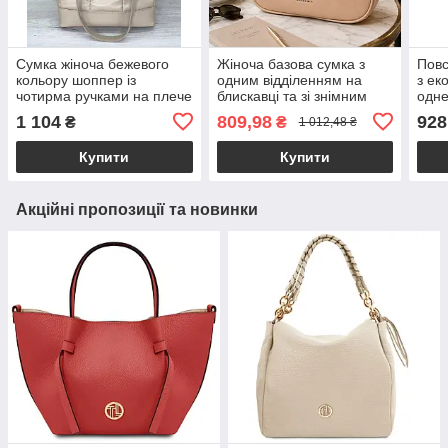
Сумка жіноча бежевого
Жіноча базова сумка з
Повс
кольору шоппер із
одним відділенням на
з ек
чотирма ручками на плече
блискавці та зі знімним
одне
«Брукі» стьобана екошкіра
плечовим ременем
беже
1 104
809,98
928
₴
₴
1 012,48 ₴
Welassie
екошкіра бежевий
Alex&Mia CD-9128
Купити
Купити
Акційні пропозиції та новинки