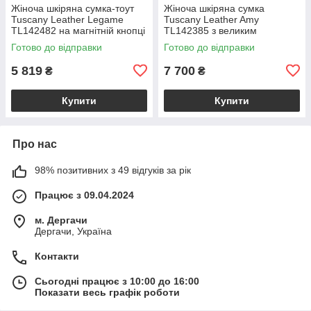
Жіноча шкіряна сумка-тоут
Жіноча шкіряна сумка
Tuscany Leather Legame
Tuscany Leather Amy
TL142482 на магнітній кнопці
TL142385 з великим
з плечовим ременем,
відділенням і плечовим
Готово до відправки
Готово до відправки
коралова BS2482_1_105
ременем, бежева
BS2385_1_98
5 819
7 700
₴
₴
Купити
Купити
Про нас
98% позитивних з 49 відгуків за рік
Працює з 09.04.2024
м. Дергачи
Дергачи, Україна
Контакти
Сьогодні працює з 10:00 до 16:00
Показати весь графік роботи