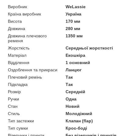
Виробник
WeLassie
Країна виробник
Україна
Висота
170 мм
Довжина
280 мм
Довжина плечового
1350 мм
ременя
Жорсткість
Середньої жорсткості
Матеріал
Екошкіра
Відділення
1 основний
Оздоблення та прикраси
Ланцюг
Плечовий ремінь
Так
Підкладка
Так
Розмір
Середній
Ручки
Одна
Стан
Новий
Стиль
Молодіжний
Тип застежки
Клапан (flap)
Тип сумки
Крос-боді
Візерунки і принти
Без візерунків і принтів