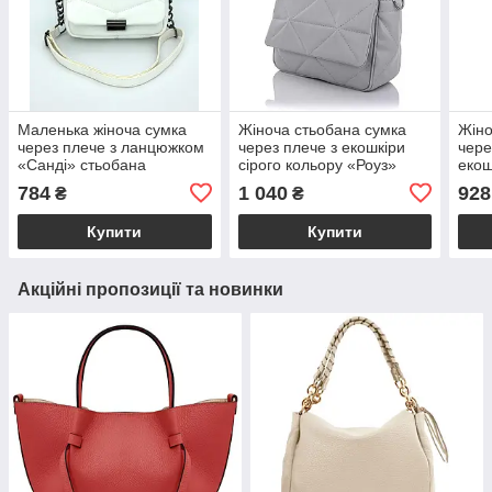
Маленька жіноча сумка
Жіноча стьобана сумка
Жіно
через плече з ланцюжком
через плече з екошкіри
чере
«Санді» стьобана
сірого кольору «Роуз»
екош
екошкіра білого кольору
Welassie
ланц
784
1 040
928
₴
₴
Welassie
Купити
Купити
Акційні пропозиції та новинки