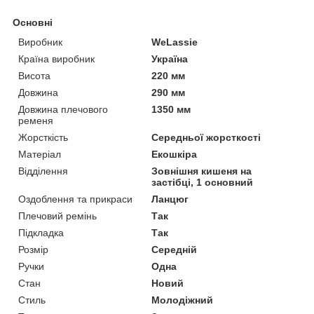
Основні
Виробник
WeLassie
Країна виробник
Україна
Висота
220 мм
Довжина
290 мм
Довжина плечового
1350 мм
ременя
Жорсткість
Середньої жорсткості
Матеріал
Екошкіра
Відділення
Зовнішня кишеня на
застібці, 1 основний
Оздоблення та прикраси
Ланцюг
Плечовий ремінь
Так
Підкладка
Так
Розмір
Середній
Ручки
Одна
Стан
Новий
Стиль
Молодіжний