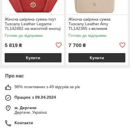
Жіноча шкіряна сумка-тоут
Жіноча шкіряна сумка
Tuscany Leather Legame
Tuscany Leather Amy
TL142482 на магнітній кнопці
TL142385 з великим
з плечовим ременем,
відділенням і плечовим
Готово до відправки
Готово до відправки
коралова BS2482_1_105
ременем, бежева
BS2385_1_98
5 819
7 700
₴
₴
Купити
Купити
Про нас
98% позитивних з 49 відгуків за рік
Працює з 09.04.2024
м. Дергачи
Дергачи, Україна
Контакти