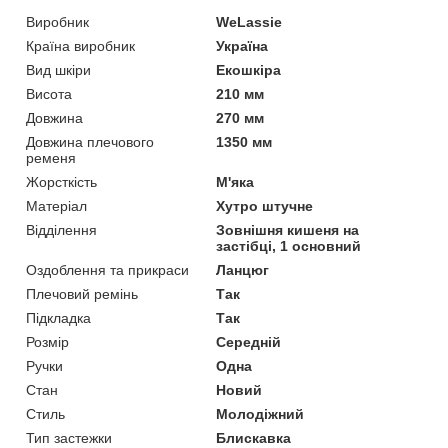
Виробник
WeLassie
Країна виробник
Україна
Вид шкіри
Екошкіра
Висота
210 мм
Довжина
270 мм
Довжина плечового
1350 мм
ременя
Жорсткість
М'яка
Матеріал
Хутро штучне
Відділення
Зовнішня кишеня на
застібці, 1 основний
Оздоблення та прикраси
Ланцюг
Плечовий ремінь
Так
Підкладка
Так
Розмір
Середній
Ручки
Одна
Стан
Новий
Стиль
Молодіжний
Тип застежки
Блискавка