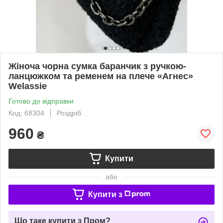
Жіноча чорна сумка баранчик з ручкою-
ланцюжком та ременем на плече «Агнес»
Welassie
Готово до відправки
Код: 68304
Роздріб
960
₴
Купити
або
Купити з
Що таке купити з Пром?