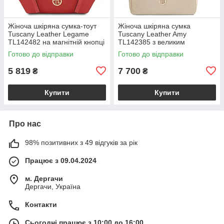
Жіноча шкіряна сумка-тоут
Жіноча шкіряна сумка
Tuscany Leather Legame
Tuscany Leather Amy
TL142482 на магнітній кнопці
TL142385 з великим
з плечовим ременем,
відділенням і плечовим
Готово до відправки
Готово до відправки
коралова BS2482_1_105
ременем, бежева
BS2385_1_98
5 819
7 700
₴
₴
Купити
Купити
Про нас
98% позитивних з 49 відгуків за рік
Працює з 09.04.2024
м. Дергачи
Дергачи, Україна
Контакти
Сьогодні працює з 10:00 до 16:00