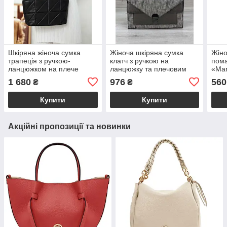
Шкіряна жіноча сумка
Жіноча шкіряна сумка
Жіно
трапеція з ручкою-
клатч з ручкою на
пома
ланцюжком на плече
ланцюжку та плечовим
«Man
«Холлі» чорна Welassie
ременем «Amber» сірий
реме
1 680
976
560
₴
₴
блиск Welassie
Wela
Купити
Купити
Акційні пропозиції та новинки