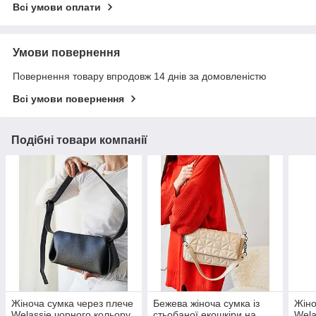
Всі умови оплати
Умови повернення
Повернення товару впродовж 14 днів за домовленістю
Всі умови повернення
Подібні товари компанії
Жіноча сумка через плече
Бежева жіноча сумка із
Жіно
Welassie чорного кольору
стьобаної екошкіри на
Wela