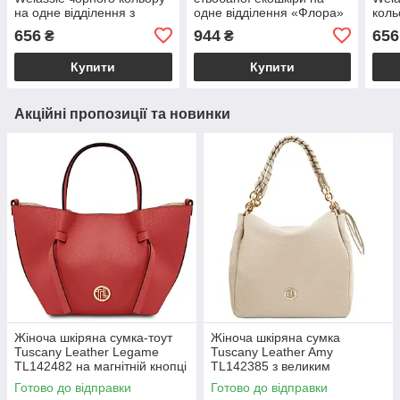
на одне відділення з
одне відділення «Флора»
коль
екошкіри «Мей»
з ручкою та ременем на
відд
656
944
656
₴
₴
плече Welassie
«Ме
Купити
Купити
Акційні пропозиції та новинки
Жіноча шкіряна сумка-тоут
Жіноча шкіряна сумка
Tuscany Leather Legame
Tuscany Leather Amy
TL142482 на магнітній кнопці
TL142385 з великим
з плечовим ременем,
відділенням і плечовим
Готово до відправки
Готово до відправки
коралова BS2482_1_105
ременем, бежева