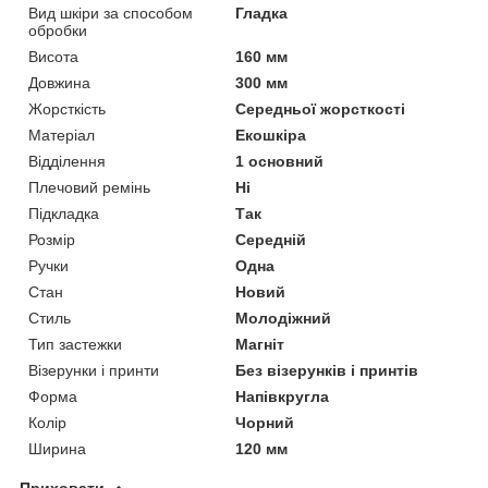
Вид шкіри за способом
Гладка
обробки
Висота
160 мм
Довжина
300 мм
Жорсткість
Середньої жорсткості
Матеріал
Екошкіра
Відділення
1 основний
Плечовий ремінь
Ні
Підкладка
Так
Розмір
Середній
Ручки
Одна
Стан
Новий
Стиль
Молодіжний
Тип застежки
Магніт
Візерунки і принти
Без візерунків і принтів
Форма
Напівкругла
Колір
Чорний
Ширина
120 мм
Приховати