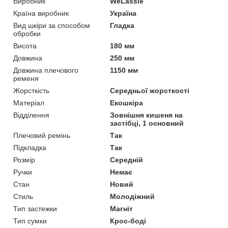
Виробник
WeLassie
Країна виробник
Україна
Вид шкіри за способом
Гладка
обробки
Висота
180 мм
Довжина
250 мм
Довжина плечового
1150 мм
ременя
Жорсткість
Середньої жорсткості
Матеріал
Екошкіра
Відділення
Зовнішня кишеня на
застібці, 1 основний
Плечовий ремінь
Так
Підкладка
Так
Розмір
Середній
Ручки
Немає
Стан
Новий
Стиль
Молодіжний
Тип застежки
Магніт
Тип сумки
Крос-боді