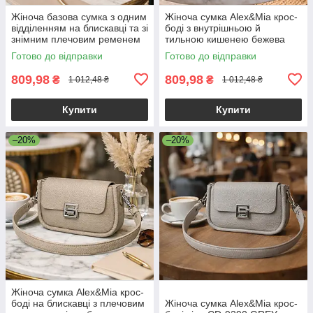
Жіноча базова сумка з одним
Жіноча сумка Alex&Mia крос-
відділенням на блискавці та зі
боді з внутрішньою й
знімним плечовим ременем
тильною кишенею бежева
екошкіра бежевий Alex&Mia
Готово до відправки
Готово до відправки
CD-9128
809,98
809,98
₴
₴
1 012,48 ₴
1 012,48 ₴
Купити
Купити
–20%
–20%
Жіноча сумка Alex&Mia крос-
боді на блискавці з плечовим
Жіноча сумка Alex&Mia крос-