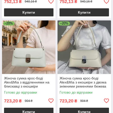
752,13
752,13
₴
₴
940,16 ₴
940,16 ₴
Купити
Купити
–20%
–20%
Жіноча сумка крос-боді
Жіноча сумка крос-боді
Alex&Mia з відділеннями на
Alex&Mia з екошкіри з двома
блискавці з екошкіри
знімними ременями бежева
блакитна
Готово до відправки
Готово до відправки
723,20
723,20
₴
₴
904 ₴
904 ₴
Купити
Купити