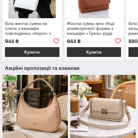
Біла жіноча сумка на
Жіноча сумка крос-боді
Біла
плече з екошкіри
асиметричної форми з
екош
повсякденна «Карлі» з
екошкіри «Тріна» руда
реме
ланцюжком на ручці
Welassie
«Міс
944
944
880
₴
₴
Welassie
Купити
Купити
Акційні пропозиції та новинки
–20%
–20%