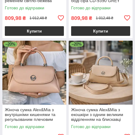
ременем світло-бежева
боді сіра CD-9390 GREY
Готово до відправки
Готово до відправки
809,98
809,98
₴
₴
1 012,48 ₴
1 012,48 ₴
Купити
Купити
–20%
–20%
Жіноча сумка Alex&Mia з
Жіноча сумка Alex&Mia з
внутрішніми кишенями та
екошкіри з одним великим
регульованим плечовим
відділенням на блискавці
ременем рожева
бежева
Готово до відправки
Готово до відправки