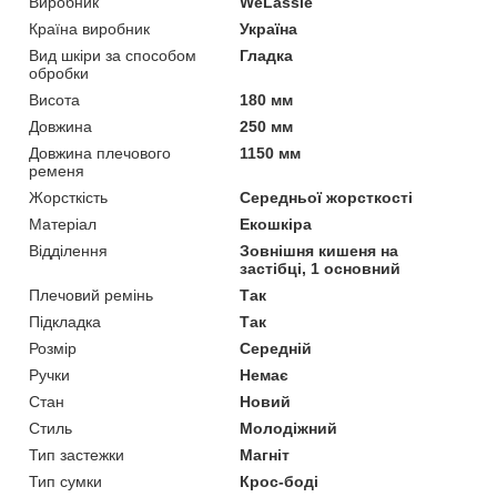
Виробник
WeLassie
Країна виробник
Україна
Вид шкіри за способом
Гладка
обробки
Висота
180 мм
Довжина
250 мм
Довжина плечового
1150 мм
ременя
Жорсткість
Середньої жорсткості
Матеріал
Екошкіра
Відділення
Зовнішня кишеня на
застібці, 1 основний
Плечовий ремінь
Так
Підкладка
Так
Розмір
Середній
Ручки
Немає
Стан
Новий
Стиль
Молодіжний
Тип застежки
Магніт
Тип сумки
Крос-боді