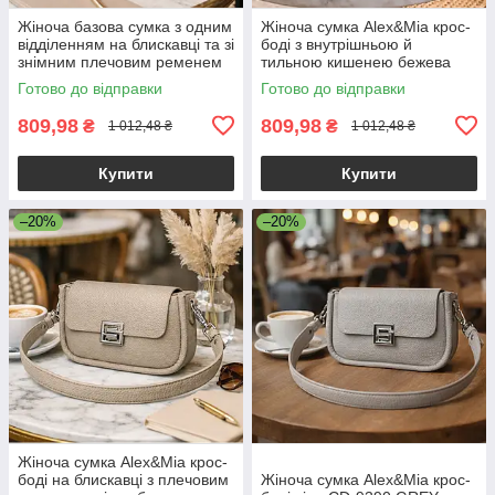
Жіноча базова сумка з одним
Жіноча сумка Alex&Mia крос-
відділенням на блискавці та зі
боді з внутрішньою й
знімним плечовим ременем
тильною кишенею бежева
екошкіра бежевий Alex&Mia
Готово до відправки
Готово до відправки
CD-9128
809,98
809,98
₴
₴
1 012,48 ₴
1 012,48 ₴
Купити
Купити
–20%
–20%
Жіноча сумка Alex&Mia крос-
боді на блискавці з плечовим
Жіноча сумка Alex&Mia крос-