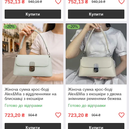
752,13
752,13
₴
₴
940,16 ₴
940,16 ₴
Купити
Купити
–20%
–20%
Жіноча сумка крос-боді
Жіноча сумка крос-боді
Alex&Mia з відділеннями на
Alex&Mia з екошкіри з двома
блискавці з екошкіри
знімними ременями бежева
блакитна
Готово до відправки
Готово до відправки
723,20
723,20
₴
₴
904 ₴
904 ₴
Купити
Купити