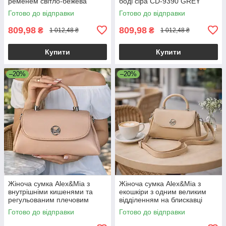
ременем світло-бежева
боді сіра CD-9390 GREY
Готово до відправки
Готово до відправки
809,98
809,98
₴
₴
1 012,48 ₴
1 012,48 ₴
Купити
Купити
–20%
–20%
Жіноча сумка Alex&Mia з
Жіноча сумка Alex&Mia з
внутрішніми кишенями та
екошкіри з одним великим
регульованим плечовим
відділенням на блискавці
ременем рожева
бежева
Готово до відправки
Готово до відправки