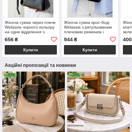
Жіноча сумка через плече
Жіноча сумка крос-боді
Жіно
Welassie чорного кольору
Welassie з регульованим
клат
на одне відділення з
плечовим ременем і
зеле
екошкіри «Мей»
зовнішньою кишенею
зі ш
656
944
400
₴
₴
чорного кольору «Тріна»
Купити
Купити
Акційні пропозиції та новинки
–20%
–20%