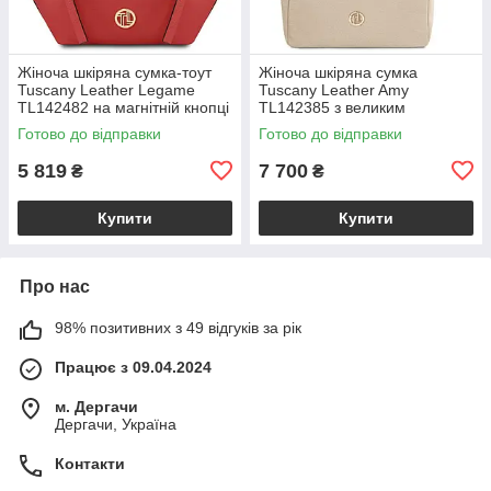
Жіноча шкіряна сумка-тоут
Жіноча шкіряна сумка
Tuscany Leather Legame
Tuscany Leather Amy
TL142482 на магнітній кнопці
TL142385 з великим
з плечовим ременем,
відділенням і плечовим
Готово до відправки
Готово до відправки
коралова BS2482_1_105
ременем, бежева
BS2385_1_98
5 819
7 700
₴
₴
Купити
Купити
Про нас
98% позитивних з 49 відгуків за рік
Працює з 09.04.2024
м. Дергачи
Дергачи, Україна
Контакти