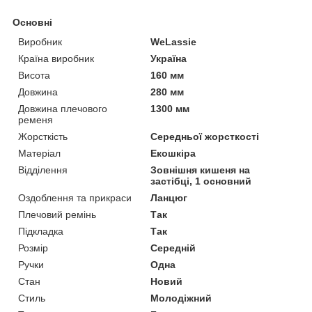
Основні
Виробник
WeLassie
Країна виробник
Україна
Висота
160 мм
Довжина
280 мм
Довжина плечового
1300 мм
ременя
Жорсткість
Середньої жорсткості
Матеріал
Екошкіра
Відділення
Зовнішня кишеня на
застібці, 1 основний
Оздоблення та прикраси
Ланцюг
Плечовий ремінь
Так
Підкладка
Так
Розмір
Середній
Ручки
Одна
Стан
Новий
Стиль
Молодіжний