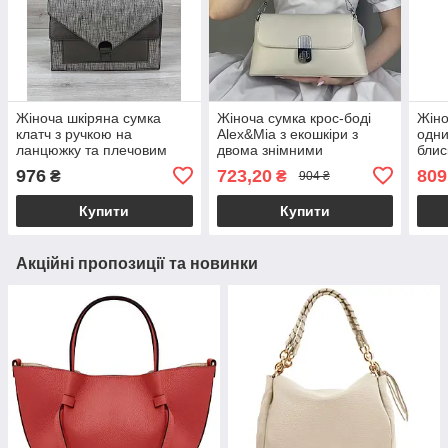
Жіноча шкіряна сумка
Жіноча сумка крос-боді
Жіно
клатч з ручкою на
Alex&Mia з екошкіри з
одни
ланцюжку та плечовим
двома знімними
блис
ременем «Amber» сірий
ременями бежева
пле
976
723,20
809
₴
₴
904 ₴
блиск Welassie
екош
Alex
Купити
Купити
Акційні пропозиції та новинки