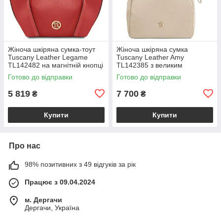
Жіноча шкіряна сумка-тоут
Жіноча шкіряна сумка
Tuscany Leather Legame
Tuscany Leather Amy
TL142482 на магнітній кнопці
TL142385 з великим
з плечовим ременем,
відділенням і плечовим
Готово до відправки
Готово до відправки
коралова BS2482_1_105
ременем, бежева
BS2385_1_98
5 819
7 700
₴
₴
Купити
Купити
Про нас
98% позитивних з 49 відгуків за рік
Працює з 09.04.2024
м. Дергачи
Дергачи, Україна