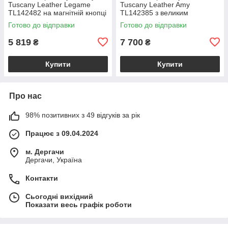
Tuscany Leather Legame
Tuscany Leather Amy
TL142482 на магнітній кнопці
TL142385 з великим
з плечовим ременем,
відділенням і плечовим
Готово до відправки
Готово до відправки
коралова BS2482_1_105
ременем, бежева
BS2385_1_98
5 819
7 700
₴
₴
Купити
Купити
Про нас
98% позитивних з 49 відгуків за рік
Працює з 09.04.2024
м. Дергачи
Дергачи, Україна
Контакти
Сьогодні вихідний
Показати весь графік роботи