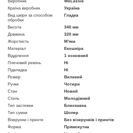
Виробник
WeLassie
Країна виробник
Україна
Вид шкіри за способом
Гладка
обробки
Висота
340 мм
Довжина
320 мм
Жорсткість
М'яка
Матеріал
Екошкіра
Відділення
1 основний
Плечовий ремінь
Ні
Підкладка
Ні
Розмір
Великий
Ручки
Чотири
Стан
Новий
Стиль
Молодіжний
Тип застежки
Блискавка
Тип сумки
Шопер
Візерунки і принти
Без візерунків і принтів
Форма
Прямокутна