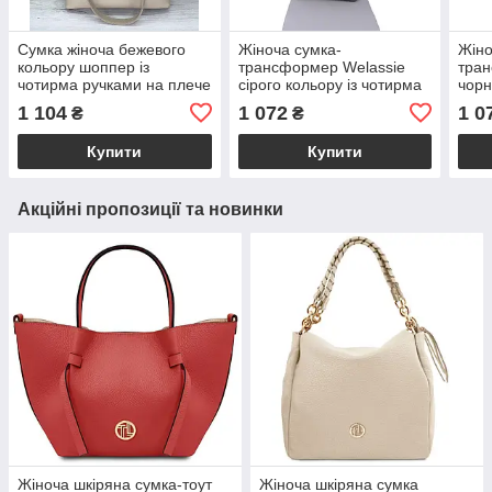
Сумка жіноча бежевого
Жіноча сумка-
Жіно
кольору шоппер із
трансформер Welassie
тран
чотирма ручками на плече
сірого кольору із чотирма
чорн
«Брукі» стьобана екошкіра
ручками на одне
чоти
1 104
1 072
1 0
₴
₴
Welassie
відділення з екошкіри
відд
«Лінда»
«Лін
Купити
Купити
Акційні пропозиції та новинки
Жіноча шкіряна сумка-тоут
Жіноча шкіряна сумка