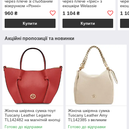
через плече зі стьобаним
через плече «Ірис» з
чере
візерунком «Ронні»
екошкіри Welassie
екош
бежевого кольору
960
1 104
1 1
₴
₴
Welassie
Купити
Купити
Акційні пропозиції та новинки
Жіноча шкіряна сумка-тоут
Жіноча шкіряна сумка
Tuscany Leather Legame
Tuscany Leather Amy
TL142482 на магнітній кнопці
TL142385 з великим
з плечовим ременем,
відділенням і плечовим
Готово до відправки
Готово до відправки
коралова BS2482_1_105
ременем, бежева