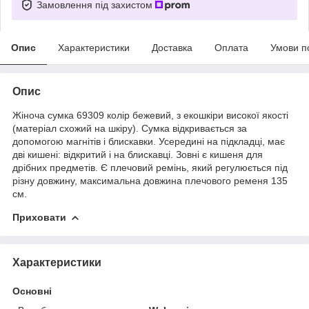
Замовлення під захистом
Опис
Характеристики
Доставка
Оплата
Умови п
Опис
Жіноча сумка 69309 колір бежевий, з екошкіри високої якості
(матеріал схожий на шкіру). Сумка відкривається за
допомогою магнітів і блискавки. Усередині на підкладці, має
дві кишені: відкритий і на блискавці. Зовні є кишеня для
дрібних предметів. Є плечовий ремінь, який регулюється під
різну довжину, максимальна довжина плечового ременя 135
см.
Приховати
Характеристики
Основні