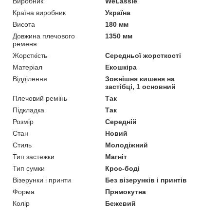
Виробник
WeLassie
Країна виробник
Україна
Висота
180 мм
Довжина плечового
1350 мм
ременя
Жорсткість
Середньої жорсткості
Матеріал
Екошкіра
Відділення
Зовнішня кишеня на
застібці, 1 основний
Плечовий ремінь
Так
Підкладка
Так
Розмір
Середній
Стан
Новий
Стиль
Молодіжний
Тип застежки
Магніт
Тип сумки
Крос-боді
Візерунки і принти
Без візерунків і принтів
Форма
Прямокутна
Колір
Бежевий