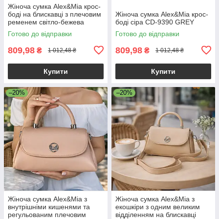
Жіноча сумка Alex&Mia крос-
боді на блискавці з плечовим
Жіноча сумка Alex&Mia крос-
ременем світло-бежева
боді сіра CD-9390 GREY
Готово до відправки
Готово до відправки
809,98
809,98
₴
₴
1 012,48 ₴
1 012,48 ₴
Купити
Купити
–20%
–20%
Жіноча сумка Alex&Mia з
Жіноча сумка Alex&Mia з
внутрішніми кишенями та
екошкіри з одним великим
регульованим плечовим
відділенням на блискавці