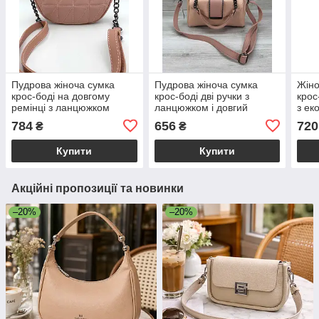
Пудрова жіноча сумка
Пудрова жіноча сумка
Жіно
крос-боді на довгому
крос-боді дві ручки з
крос
ремінці з ланцюжком
ланцюжком і довгий
з ек
«Лайзі» стьобана екошкіра
ремінець на плече «Хлоя»
Wela
784
656
720
₴
₴
Welassie
Welassie
Купити
Купити
Акційні пропозиції та новинки
–20%
–20%