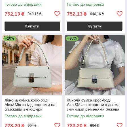
ременем рожева
бежева
Готово до відправки
Готово до відправки
752,13
752,13
₴
₴
940,16 ₴
940,16 ₴
Купити
Купити
–20%
–20%
Жіноча сумка крос-боді
Жіноча сумка крос-боді
Alex&Mia з відділеннями на
Alex&Mia з екошкіри з двома
блискавці з екошкіри
знімними ременями бежева
блакитна
Готово до відправки
Готово до відправки
723,20
723,20
₴
₴
904 ₴
904 ₴