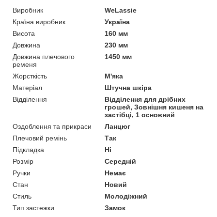
Виробник
WeLassie
Країна виробник
Україна
Висота
160 мм
Довжина
230 мм
Довжина плечового
1450 мм
ременя
Жорсткість
М'яка
Матеріал
Штучна шкіра
Відділення
Відділення для дрібних
грошей, Зовнішня кишеня на
застібці, 1 основний
Оздоблення та прикраси
Ланцюг
Плечовий ремінь
Так
Підкладка
Ні
Розмір
Середній
Ручки
Немає
Стан
Новий
Стиль
Молодіжний
Тип застежки
Замок