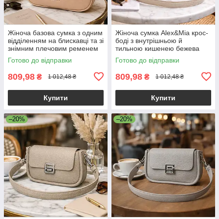
Жіноча базова сумка з одним
Жіноча сумка Alex&Mia крос-
відділенням на блискавці та зі
боді з внутрішньою й
знімним плечовим ременем
тильною кишенею бежева
екошкіра бежевий Alex&Mia
Готово до відправки
Готово до відправки
CD-9128
809,98
809,98
₴
₴
1 012,48 ₴
1 012,48 ₴
Купити
Купити
–20%
–20%