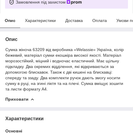
Замовлення під захистом
Опис
Характеристики
Доставка
Оплата
Умови п
Опис
Сумка жіноча 63209 від виробника «Welassie» Україна, колір
бежевий, матеріал сумки екошкіра високої якості. Матеріал
морозостійкий, міцний і водночас еластичний. Має щільну
підкладку. Два окремих відділення, які відкриваються за
допомогою блискавок. Також є дві кишені на блискавці:
спереду та ззаду. Два комплекти ручок дають змогу носити
сумку в руці, на згині ліктя та на плечі. Сумка вміщує зошити
та листи формату А4.
Приховати
Характеристики
Основні