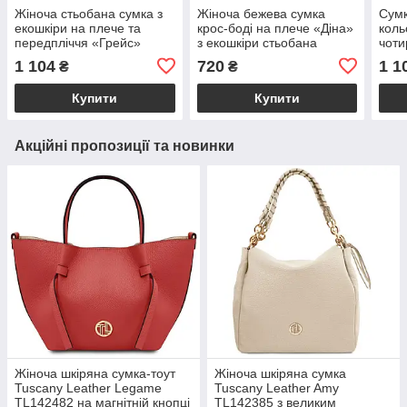
Жіноча стьобана сумка з
Жіноча бежева сумка
Сумк
екошкіри на плече та
крос-боді на плече «Діна»
коль
передпліччя «Грейс»
з екошкіри стьобана
чоти
чорна Welassie
Welassie
«Бру
1 104
720
1 1
₴
₴
Wela
Купити
Купити
Акційні пропозиції та новинки
Жіноча шкіряна сумка-тоут
Жіноча шкіряна сумка
Tuscany Leather Legame
Tuscany Leather Amy
TL142482 на магнітній кнопці
TL142385 з великим