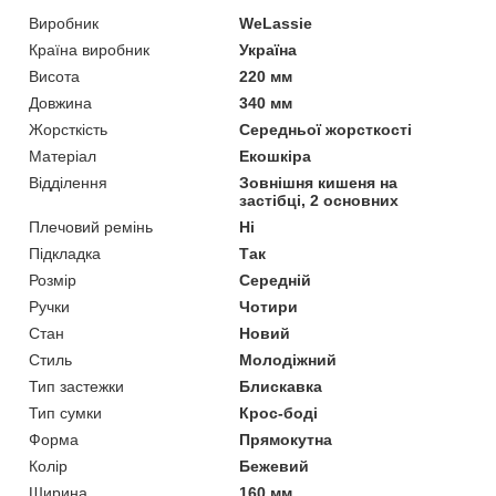
Виробник
WeLassie
Країна виробник
Україна
Висота
220 мм
Довжина
340 мм
Жорсткість
Середньої жорсткості
Матеріал
Екошкіра
Відділення
Зовнішня кишеня на
застібці, 2 основних
Плечовий ремінь
Ні
Підкладка
Так
Розмір
Середній
Ручки
Чотири
Стан
Новий
Стиль
Молодіжний
Тип застежки
Блискавка
Тип сумки
Крос-боді
Форма
Прямокутна
Колір
Бежевий
Ширина
160 мм