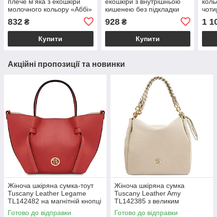
плече м'яка з екошкіри
екошкіри з внутрішньою
коль
молочного кольору «Аббі»
кишенею без підкладки
чоти
Welassie
шоколадна "Аббі"
«Бру
832
928
1 1
₴
₴
Wela
Купити
Купити
Акційні пропозиції та новинки
Жіноча шкіряна сумка-тоут
Жіноча шкіряна сумка
Tuscany Leather Legame
Tuscany Leather Amy
TL142482 на магнітній кнопці
TL142385 з великим
з плечовим ременем,
відділенням і плечовим
Готово до відправки
Готово до відправки
коралова BS2482_1_105
ременем, бежева