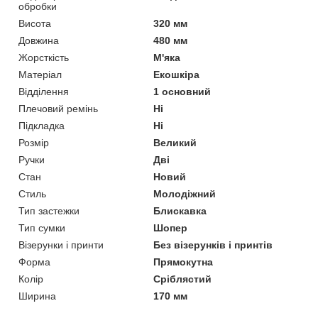
обробки
Висота
320 мм
Довжина
480 мм
Жорсткість
М'яка
Матеріал
Екошкіра
Відділення
1 основний
Плечовий ремінь
Ні
Підкладка
Ні
Розмір
Великий
Ручки
Дві
Стан
Новий
Стиль
Молодіжний
Тип застежки
Блискавка
Тип сумки
Шопер
Візерунки і принти
Без візерунків і принтів
Форма
Прямокутна
Колір
Сріблястий
Ширина
170 мм