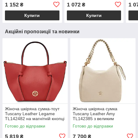
відділення з екошкіри
ручками на одне
чоти
1 152
1 072
1 0
₴
₴
рудого кольору «Лінда»
відділення з екошкіри
відд
«Лінда»
«Лін
Купити
Купити
Акційні пропозиції та новинки
Жіноча шкіряна сумка-тоут
Жіноча шкіряна сумка
Tuscany Leather Legame
Tuscany Leather Amy
TL142482 на магнітній кнопці
TL142385 з великим
з плечовим ременем,
відділенням і плечовим
Готово до відправки
Готово до відправки
коралова BS2482_1_105
ременем, бежева
BS2385_1_98
5 819
7 700
₴
₴