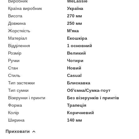
Виробник
WeLassie
Країна виробник
Україна
Висота
270 мм
Довжина
250 мм
Жорсткість
М'яка
Матеріал
Екошкіра
Відділення
1 основний
Розмір
Великий
Ручки
Чотири
Стан
Новий
Стиль
Casual
Тип застежки
Блискавка
Тип сумки
Об'ємна/Сумка-тоут
Візерунки і принти
Без візерунків і принтів
Форма
Трапеція
Колір
Коричневий
Ширина
140 мм
Приховати