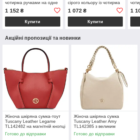
чотирма ручками на одне
сірого кольору із чотирма
чоти
відділення з екошкіри
ручками на одне
«Бру
1 152
1 072
1 1
₴
₴
рудого кольору «Лінда»
відділення з екошкіри
Wela
«Лінда»
Купити
Купити
Акційні пропозиції та новинки
Жіноча шкіряна сумка-тоут
Жіноча шкіряна сумка
Tuscany Leather Legame
Tuscany Leather Amy
TL142482 на магнітній кнопці
TL142385 з великим
з плечовим ременем,
відділенням і плечовим
Готово до відправки
Готово до відправки
коралова BS2482_1_105
ременем, бежева