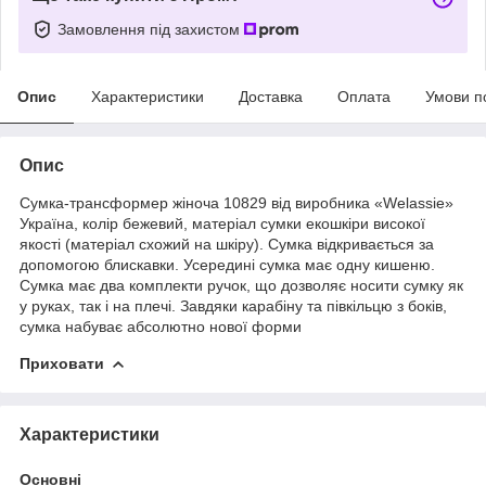
Замовлення під захистом
Опис
Характеристики
Доставка
Оплата
Умови п
Опис
Сумка-трансформер жіноча 10829 від виробника «Welassie»
Україна, колір бежевий, матеріал сумки екошкіри високої
якості (матеріал схожий на шкіру). Сумка відкривається за
допомогою блискавки. Усередині сумка має одну кишеню.
Сумка має два комплекти ручок, що дозволяє носити сумку як
у руках, так і на плечі. Завдяки карабіну та півкільцю з боків,
сумка набуває абсолютно нової форми
Приховати
Характеристики
Основні