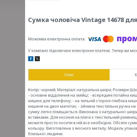
Сумка чоловіча Vintage 14678 дл
У компанії підключені електронні платежі. Тепер ви мо
Опис
Х
Колір: чорний; Матеріал: натуральна шкіра; Розміри (ШхВ
- основне відділення на змійці; - всередині потайна кише
кишені для телефону; - на тильній стороні глибока кишен
кишеня на двох магнітах; - зйомна текстильна ручка на
сумку легко поміщається. Виконана з натуральної шкіри
вставками. Для носіння на плечі є текстильний ремінець
можете просто носити в ній все необхідне. Обсяги сумки
кольору. Виготовлена з якісного металу. Модель упак
близької людини.