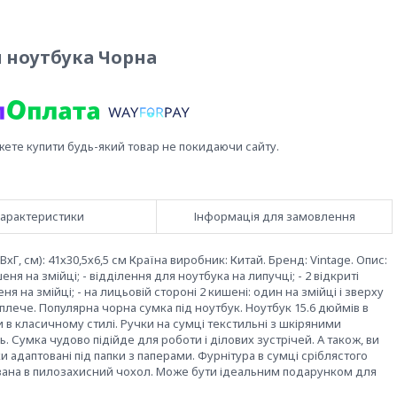
я ноутбука Чорна
жете купити будь-який товар не покидаючи сайту.
арактеристики
Інформація для замовлення
хГ, см): 41х30,5х6,5 см Країна виробник: Китай. Бренд: Vintage. Опис:
ня на змійці; - відділення для ноутбука на липучці; - 2 відкриті
я на змійці; - на лицьовій стороні 2 кишені: один на змійці і зверху
 плече. Популярна чорна сумка під ноутбук. Ноутбук 15.6 дюймів в
 в класичному стилі. Ручки на сумці текстильні з шкіряними
. Сумка чудово підійде для роботи і ділових зустрічей. А також, ви
 адаптовані під папки з паперами. Фурнітура в сумці сріблястого
ована в пилозахисний чохол. Може бути ідеальним подарунком для