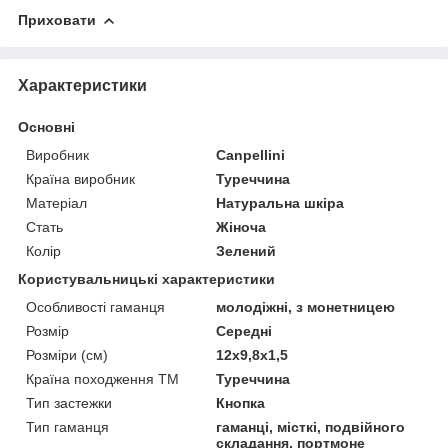
Приховати
Характеристики
Основні
Виробник
Canpellini
Країна виробник
Туреччина
Матеріал
Натуральна шкіра
Стать
Жіноча
Колір
Зелений
Користувальницькі характеристики
Особливості гаманця
молодіжні, з монетницею
Розмір
Середні
Розміри (см)
12х9,8х1,5
Країна походження ТМ
Туреччина
Тип застежки
Кнопка
Тип гаманця
гаманці, місткі, подвійного
складання, портмоне