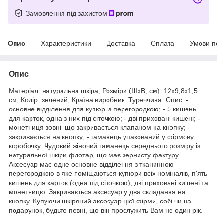
Замовлення під захистом
Опис
Характеристики
Доставка
Оплата
Умови п
Опис
Матеріал: натуральна шкіра; Розміри (ШхВ, см): 12х9,8х1,5
см; Колір: зелений; Країна виробник: Туреччина. Опис: -
основне відділення для купюр із перегородкою; - 5 кишень
для карток, одна з них під сіточкою; - дві приховані кишені; -
монетниця зовні, що закривається клапаном на кнопку; -
закривається на кнопку; - гаманець упакований у фірмову
коробочку. Чудовий жіночий гаманець середнього розміру із
натуральної шкіри флотар, що має зернисту фактуру.
Аксесуар має одне основне відділення з тканинною
перегородкою в яке поміщаються купюри всіх номіналів, п'ять
кишень для карток (одна під сіточкою), дві приховані кишені та
монетницю. Закривається аксесуар у два складання на
кнопку. Купуючи шкіряний аксесуар цієї фірми, собі чи на
подарунок, будьте певні, що він прослужить Вам не один рік.