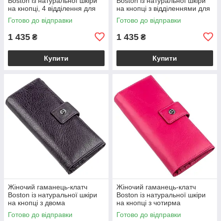
Boston із натуральної шкіри
Boston із натуральної шкіри
на кнопці, 4 відділення для
на кнопці з відділеннями для
купюр і 14 для карток, сіро-
документів, блакитний
Готово до відправки
Готово до відправки
блакитний VL18844
VL18845
1 435
1 435
₴
₴
Купити
Купити
Жіночий гаманець-клатч
Жіночий гаманець-клатч
Boston із натуральної шкіри
Boston із натуральної шкіри
на кнопці з двома
на кнопці з чотирма
відділеннями на блискавці,
відділеннями для купюр,
Готово до відправки
Готово до відправки
фіолетово-сірий VL18846
рожевий VL18847