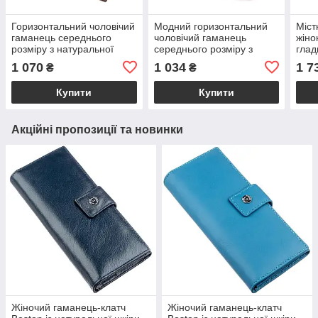
Горизонтальний чоловічий
Модний горизонтальний
Міст
гаманець середнього
чоловічий гаманець
жіно
розміру з натуральної
середнього розміру з
глад
шкіри з тисненням під
натуральної шкіри з
2161
1 070
1 034
1 7
₴
₴
крокодила CANPELLINI
тисненням під крокодила
21860 Коричневий
CANPELLINI 21865
Купити
Купити
Акційні пропозиції та новинки
Жіночий гаманець-клатч
Жіночий гаманець-клатч