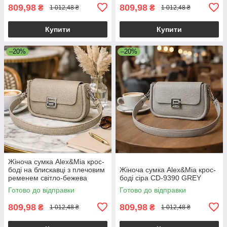
809,98
809,98
₴
₴
1 012,48 ₴
1 012,48 ₴
Купити
Купити
–20%
–20%
Жіноча сумка Alex&Mia крос-
боді на блискавці з плечовим
Жіноча сумка Alex&Mia крос-
ременем світло-бежева
боді сіра CD-9390 GREY
Готово до відправки
Готово до відправки
809,98
809,98
₴
₴
1 012,48 ₴
1 012,48 ₴