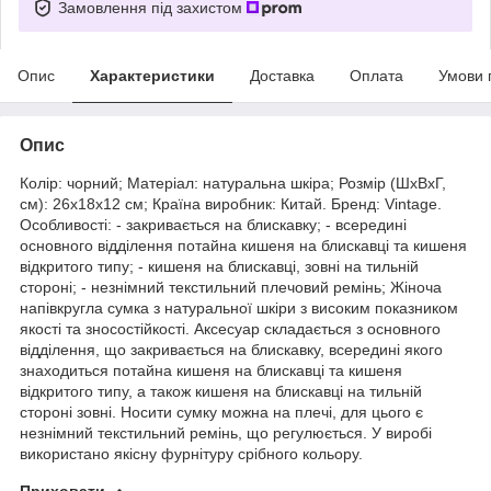
Замовлення під захистом
Опис
Характеристики
Доставка
Оплата
Умови 
Опис
Колір: чорний; Матеріал: натуральна шкіра; Розмір (ШхВхГ,
см): 26х18х12 см; Країна виробник: Китай. Бренд: Vintage.
Особливості: - закривається на блискавку; - всередині
основного відділення потайна кишеня на блискавці та кишеня
відкритого типу; - кишеня на блискавці, зовні на тильній
стороні; - незнімний текстильний плечовий ремінь; Жіноча
напівкругла сумка з натуральної шкіри з високим показником
якості та зносостійкості. Аксесуар складається з основного
відділення, що закривається на блискавку, всередині якого
знаходиться потайна кишеня на блискавці та кишеня
відкритого типу, а також кишеня на блискавці на тильній
стороні зовні. Носити сумку можна на плечі, для цього є
незнімний текстильний ремінь, що регулюється. У виробі
використано якісну фурнітуру срібного кольору.
Приховати