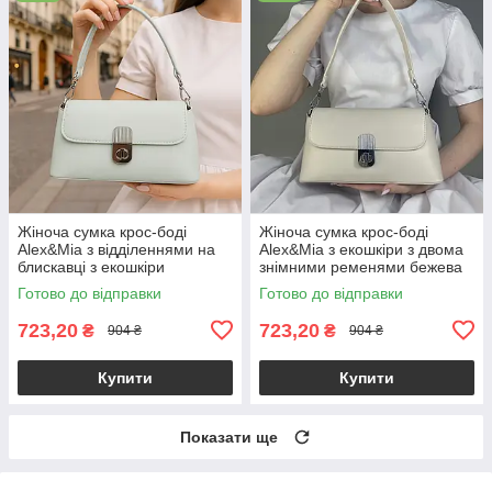
Жіноча сумка крос-боді
Жіноча сумка крос-боді
Alex&Mia з відділеннями на
Alex&Mia з екошкіри з двома
блискавці з екошкіри
знімними ременями бежева
блакитна
Готово до відправки
Готово до відправки
723,20
723,20
₴
₴
904 ₴
904 ₴
Купити
Купити
Показати ще