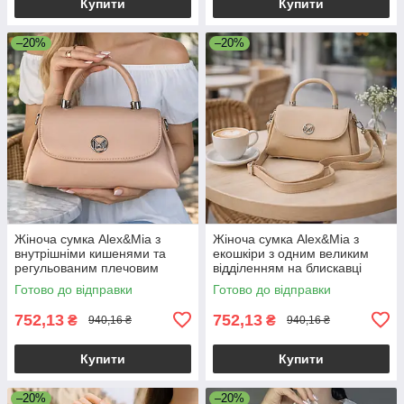
Купити
Купити
–20%
–20%
Жіноча сумка Alex&Mia з
Жіноча сумка Alex&Mia з
внутрішніми кишенями та
екошкіри з одним великим
регульованим плечовим
відділенням на блискавці
ременем рожева
бежева
Готово до відправки
Готово до відправки
752,13
752,13
₴
₴
940,16 ₴
940,16 ₴
Купити
Купити
–20%
–20%