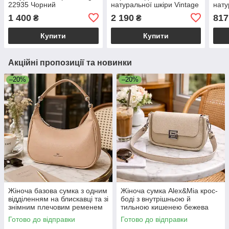
22935 Чорний
натуральної шкіри Vintage
нату
22987 Чорний
226
1 400
2 190
817
₴
₴
Купити
Купити
Акційні пропозиції та новинки
–20%
–20%
Жіноча базова сумка з одним
Жіноча сумка Alex&Mia крос-
відділенням на блискавці та зі
боді з внутрішньою й
знімним плечовим ременем
тильною кишенею бежева
екошкіра бежевий Alex&Mia
Готово до відправки
Готово до відправки
CD-9128