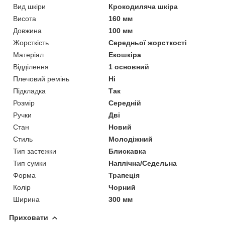
Вид шкіри
Крокодиляча шкіра
Висота
160 мм
Довжина
100 мм
Жорсткість
Середньої жорсткості
Матеріал
Екошкіра
Відділення
1 основний
Плечовий ремінь
Ні
Підкладка
Так
Розмір
Середній
Ручки
Дві
Стан
Новий
Стиль
Молодіжний
Тип застежки
Блискавка
Тип сумки
Наплічна/Седельна
Форма
Трапеція
Колір
Чорний
Ширина
300 мм
Приховати