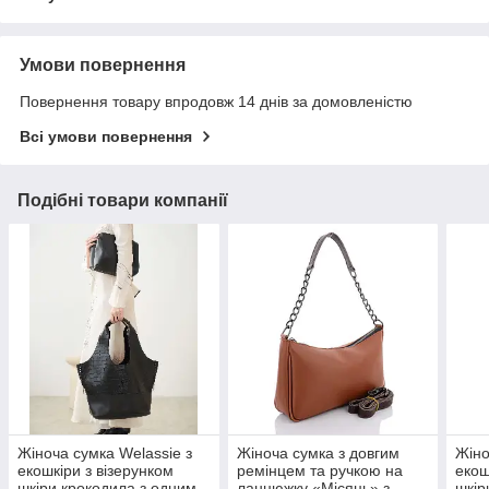
Умови повернення
Повернення товару впродовж 14 днів за домовленістю
Всі умови повернення
Подібні товари компанії
Жіноча сумка Welassie з
Жіноча сумка з довгим
Жіно
екошкіри з візерунком
ремінцем та ручкою на
екош
шкіри крокодила з одним
ланцюжку «Місяць» з
шкір