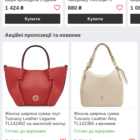
відділенням чорна "Бріан"
екошкіри руда Welassie
відд
1 424
880
1 0
₴
₴
"Ма
Купити
Купити
Акційні пропозиції та новинки
Жіноча шкіряна сумка-тоут
Жіноча шкіряна сумка
Tuscany Leather Legame
Tuscany Leather Amy
TL142482 на магнітній кнопці
TL142385 з великим
з плечовим ременем,
відділенням і плечовим
Готово до відправки
Готово до відправки
коралова BS2482_1_105
ременем, бежева
BS2385_1_98