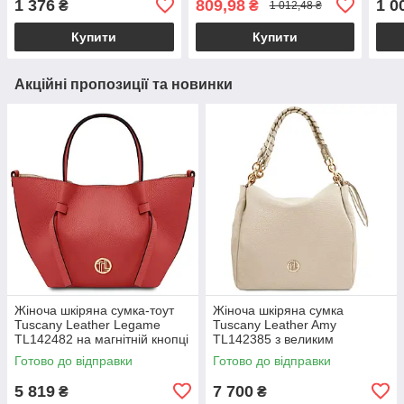
1 376
809,98
1 0
₴
₴
1 012,48 ₴
екошкіри бежева «Tilly»
екошкіра бежевий
беже
Alex&Mia CD-9128
Купити
Купити
Акційні пропозиції та новинки
Жіноча шкіряна сумка-тоут
Жіноча шкіряна сумка
Tuscany Leather Legame
Tuscany Leather Amy
TL142482 на магнітній кнопці
TL142385 з великим
з плечовим ременем,
відділенням і плечовим
Готово до відправки
Готово до відправки
коралова BS2482_1_105
ременем, бежева
BS2385_1_98
5 819
7 700
₴
₴