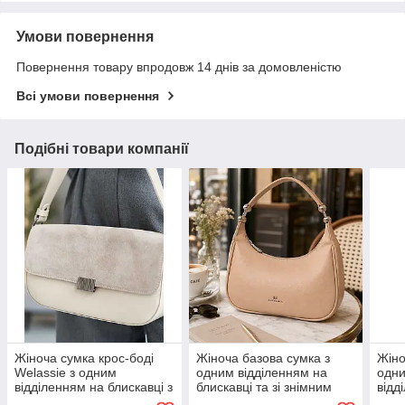
Умови повернення
Повернення товару впродовж 14 днів за домовленістю
Всі умови повернення
Подібні товари компанії
Жіноча сумка крос-боді
Жіноча базова сумка з
Жіно
Welassie з одним
одним відділенням на
одн
відділенням на блискавці з
блискавці та зі знімним
відд
натуральної замші та
плечовим ременем
та в