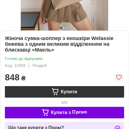
Жіноча сумка-шоппер з екошкіри Welassie
бежева з одним великим відділенням на
блискавці «Маель»
Готово до відправки
Код: 11909
Роздріб
848
₴
Купити
або
Купити з
Що таке купити з Пром?