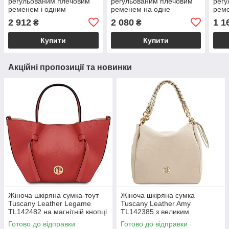
регульованим плечовим
регульованим плечовим
регу
ременем і одним
ременем на одне
реме
основним відділенням
відділення сіра "Мей"
відд
2 912
2 080
1 1
₴
₴
чорного кольору Глорія
«Ре
Купити
Купити
Акційні пропозиції та новинки
Жіноча шкіряна сумка-тоут
Жіноча шкіряна сумка
Tuscany Leather Legame
Tuscany Leather Amy
TL142482 на магнітній кнопці
TL142385 з великим
з плечовим ременем,
відділенням і плечовим
Готово до відправки
Готово до відправки
коралова BS2482_1_105
ременем, бежева