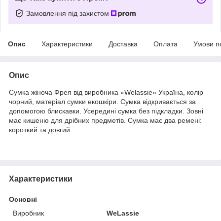
Замовлення під захистом
Опис
Характеристики
Доставка
Оплата
Умови п
Опис
Сумка жіноча Фрея від виробника «Welassie» Україна, колір
чорний, матеріал сумки екошкіри. Сумка відкривається за
допомогою блискавки. Усередині сумка без підкладки. Зовні
має кишеню для дрібних предметів. Сумка має два р
емені:
короткий та довгий.
Характеристики
Основні
Виробник
WeLassie