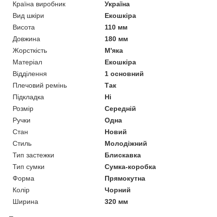
Країна виробник
Україна
Вид шкіри
Екошкіра
Висота
110 мм
Довжина
180 мм
Жорсткість
М'яка
Матеріал
Екошкіра
Відділення
1 основний
Плечовий ремінь
Так
Підкладка
Ні
Розмір
Середній
Ручки
Одна
Стан
Новий
Стиль
Молодіжний
Тип застежки
Блискавка
Тип сумки
Сумка-коробка
Форма
Прямокутна
Колір
Чорний
Ширина
320 мм