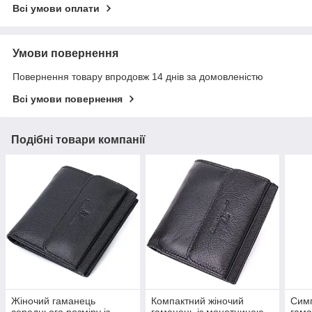
Всі умови оплати
Умови повернення
Повернення товару впродовж 14 днів за домовленістю
Всі умови повернення
Подібні товари компанії
Жіночий гаманець
Компактний жіночий
Симп
середнього розміру із
гаманець із монетницею
гама