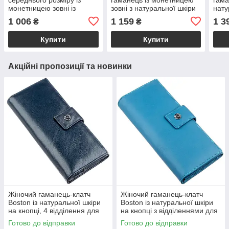
монетницею зовні із
зовні з натуральної шкіри
нату
натуральної шкіри ST
ST Leather 22542 Чорний
Leat
1 006
1 159
1 3
₴
₴
Leather 22719 Чорний
Купити
Купити
Акційні пропозиції та новинки
Жіночий гаманець-клатч
Жіночий гаманець-клатч
Boston із натуральної шкіри
Boston із натуральної шкіри
на кнопці, 4 відділення для
на кнопці з відділеннями для
купюр і 14 для карток, сіро-
документів, блакитний
Готово до відправки
Готово до відправки
блакитний VL18844
VL18845