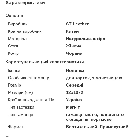
Характеристики
Основні
Виробник
ST Leather
Країна виробник
Китай
Матеріал
Натуральна шкіра
Стать
Жіноча
Колір
Чорний
Користувальницькі характеристики
Іконки
Новинка
Особливості гаманця
для карток, з монетницею
Розмір
Середні
Розміри (см)
12х10х2
Країна походження ТМ
Україна
Тип застежки
Магніт
Тип гаманця
гаманці, місткі, подвійного
складання, портмоне
Формат
Вертикальний, Прямокутний