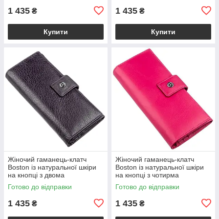
1 435
1 435
₴
₴
Купити
Купити
Жіночий гаманець-клатч
Жіночий гаманець-клатч
Boston із натуральної шкіри
Boston із натуральної шкіри
на кнопці з двома
на кнопці з чотирма
відділеннями на блискавці,
відділеннями для купюр,
Готово до відправки
Готово до відправки
фіолетово-сірий VL18846
рожевий VL18847
1 435
1 435
₴
₴