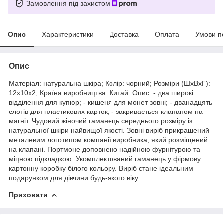
Замовлення під захистом
Опис
Характеристики
Доставка
Оплата
Умови п
Опис
Матеріал: натуральна шкіра; Колір: чорний; Розміри (ШхВхГ):
12х10х2; Країна виробництва: Китай. Опис: - два широкі
відділення для купюр; - кишеня для монет зовні; - дванадцять
слотів для пластикових карток; - закривається клапаном на
магніт. Чудовий жіночий гаманець середнього розміру із
натуральної шкіри найвищої якості. Зовні виріб прикрашений
металевим логотипом компанії виробника, який розміщений
на клапані. Портмоне доповнено надійною фурнітурою та
міцною підкладкою. Укомплектований гаманець у фірмову
картонну коробку білого кольору. Виріб стане ідеальним
подарунком для дівчини будь-якого віку.
Приховати