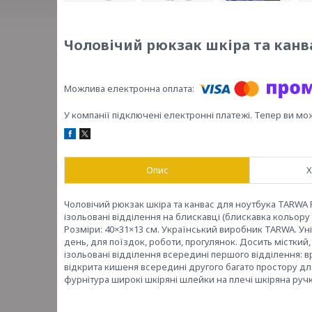
Чоловічий рюкзак шкіра та канв
У компанії підключені електронні платежі. Тепер ви мо
Опис
Х
Чоловічий рюкзак шкіра та канвас для ноутбука TARWA R
ізольовані відділення на блискавці (блискавка кольор
Розміри: 40×31×13 см. Український виробник TARWA. Ун
день, для поїздок, роботи, прогулянок. Досить місткий
ізольовані відділення всередині першого відділення: в
відкрита кишеня всередині другого багато простору для
фурнітура широкі шкіряні шлейки на плечі шкіряна ручк