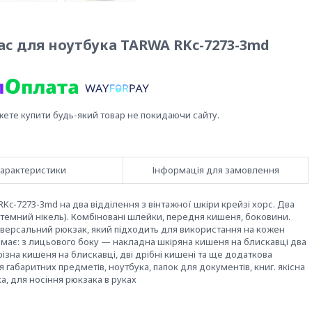
ас для ноутбука TARWA RKc-7273-3md
жете купити будь-який товар не покидаючи сайту.
арактеристики
Інформація для замовлення
Kc-7273-3md на два відділення з вінтажної шкіри крейзі хорс. Два
у темний нікель). Комбіновані шлейки, передня кишеня, боковини.
іверсальний рюкзак, який підходить для використання на кожен
, має: з лицьового боку — накладна шкіряна кишеня на блискавці два
різна кишеня на блискавці, дві дрібні кишені та ще додаткова
 габаритних предметів, ноутбука, папок для документів, книг. якісна
а, для носіння рюкзака в руках