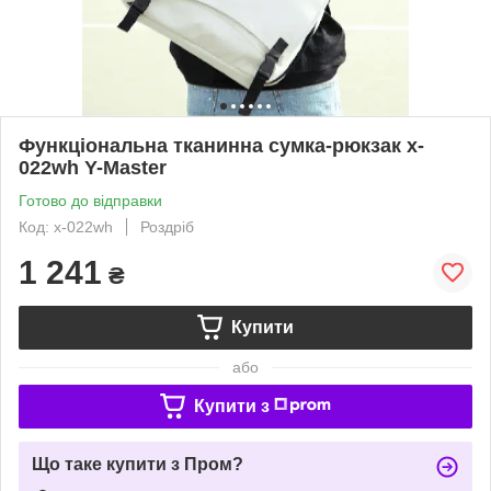
Функціональна тканинна сумка-рюкзак x-
022wh Y-Master
Готово до відправки
Код: x-022wh
Роздріб
1 241
₴
Купити
або
Купити з
Що таке купити з Пром?