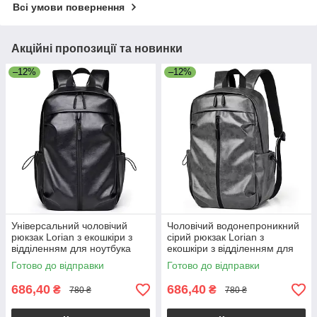
Всі умови повернення
Акційні пропозиції та новинки
–12%
–12%
Універсальний чоловічий
Чоловічий водонепроникний
рюкзак Lorian з екошкіри з
сірий рюкзак Lorian з
відділенням для ноутбука
екошкіри з відділенням для
водонепроникний чорний LR
ноутбука та бічними
Готово до відправки
Готово до відправки
4328 BK
кишенями
686,40
686,40
₴
₴
780 ₴
780 ₴