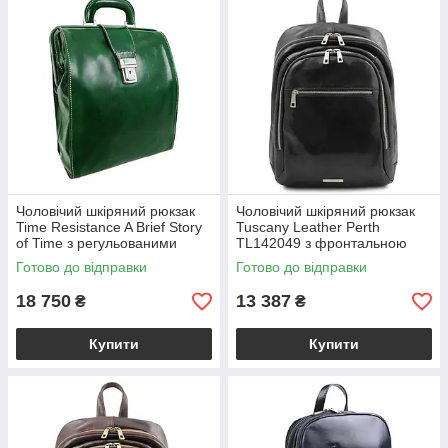
Чоловічий шкіряний рюкзак
Чоловічий шкіряний рюкзак
Time Resistance A Brief Story
Tuscany Leather Perth
of Time з регульованими
TL142049 з фронтальною
лямками, зелений
кишенею на блискавці,
Готово до відправки
Готово до відправки
BS5216601
чорний BS2049_1_2
18 750
13 387
₴
₴
Купити
Купити