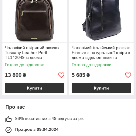
Чоловічий шкіряний рюкзак
Чоловічий італійський рюкзак
Tuscany Leather Perth
Firenze з натуральної шкіри з
TL142049 із двома
двома відділеннями та
відділеннями на блискавці,
фронтальною кишенею,
Готово до відправки
Готово до відправки
темно-коричневий
чорний VL2220-05-31
BS2049_1_5
13 800
5 685
₴
₴
Купити
Купити
Про нас
98% позитивних з 49 відгуків за рік
Працює з 09.04.2024