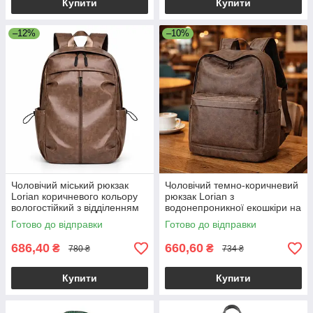
Купити
Купити
–12%
–10%
Чоловічий міський рюкзак
Чоловічий темно-коричневий
Lorian коричневого кольору
рюкзак Lorian з
вологостійкий з відділенням
водонепроникної екошкіри на
для ноутбука LR 4328 BN
регульованих лямках LR
Готово до відправки
Готово до відправки
4128 BND
686,40
660,60
₴
₴
780 ₴
734 ₴
Купити
Купити