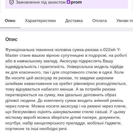
Замовлення під захистом
Опис
Характеристики
Доставка
Оплата
Умови п
Опис
Функціональна тканинна чоловіча сумка-рюкзак x-022wh Y-
Master стане вашою вірною супутницею в подорожі, на роботі
або в навчальному закладі. Аксесуар підкреслить Вашу
індивідуальність і практичність. Універсальна модель підійде
як для класичного, так і для спортивного стилю в одязі. Коли
Ви носите цей аксесуар як рюкзак, то завдяки широким
шлейкам навантаження на хребет рівномірно розподіляється,
тому відчувається набагато менше. А за потреби рюкзак
перетворюється на сумку, яка ідеально доповнить образ
ділової людини. До комплекту сумки входить знімний ремінь
через плече. Можна носити аксесуар і на
ремені
через плече,
що безсумнівно оцінять шанувальники стилю casual. У цьому
місткому виробі можна зберігати ділові папери, документи,
ноутбук, набір канцелярського приладдя, мобільні ґаджети,
портмоне та інші необхідні речі.