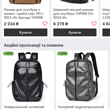
Рюкзак для ноутбука з
Шкіряний міський рюкзак
Шкір
канвас і крейзі хорс RCc-
для ноутбука TARWA GA-
ноут
9001-4lx бренда TARWA
0010-4lx
1239
2 034
6 278
4 8
₴
₴
Купити
Купити
Акційні пропозиції та новинки
–12%
–12%
Універсальний чоловічий
Чоловічий водонепроникний