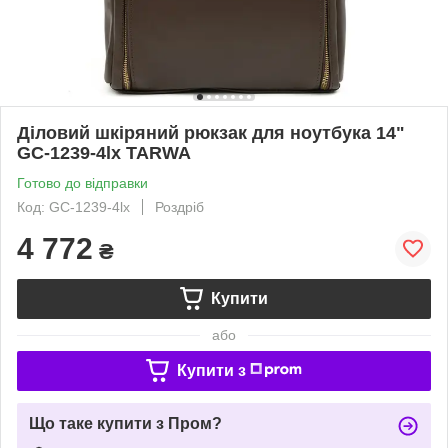
Діловий шкіряний рюкзак для ноутбука 14"
GC-1239-4lx TARWA
Готово до відправки
Код: GC-1239-4lx
Роздріб
4 772
₴
Купити
або
Купити з
Що таке купити з Пром?