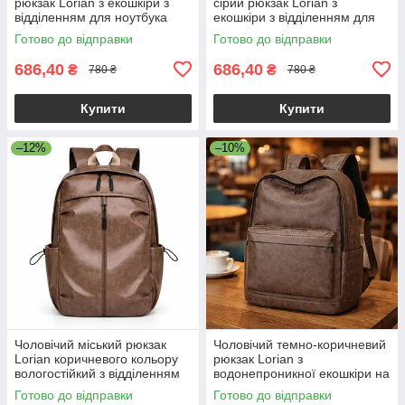
рюкзак Lorian з екошкіри з
сірий рюкзак Lorian з
відділенням для ноутбука
екошкіри з відділенням для
водонепроникний чорний LR
ноутбука та бічними
Готово до відправки
Готово до відправки
4328 BK
кишенями
686,40
686,40
₴
₴
780 ₴
780 ₴
Купити
Купити
–12%
–10%
Чоловічий міський рюкзак
Чоловічий темно-коричневий
Lorian коричневого кольору
рюкзак Lorian з
вологостійкий з відділенням
водонепроникної екошкіри на
для ноутбука LR 4328 BN
регульованих лямках LR
Готово до відправки
Готово до відправки
4128 BND