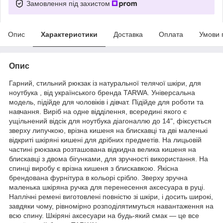
Замовлення під захистом
Опис
Характеристики
Доставка
Оплата
Умови 
Опис
Гарний, стильний рюкзак із натуральної телячої шкіри, для
ноутбука , від українського бренда TARWA. Універсальна
модель, підійде для чоловіків і дівчат. Підійде для роботи та
навчання. Виріб на одне відділення, всередині якого є
ущільнений відсік для ноутбука діагоналлю до 14", фіксується
зверху липучкою, врізна кишеня на блискавці та дві маленькі
відкриті шкіряні кишені для дрібних предметів. На лицьовій
частині рюкзака розташована відкидна велика кишеня на
блискавці з двома бігунками, для зручності використання. На
спинці виробу є врізна кишеня з блискавкою. Якісна
брендована фурнітура в кольорі срібло. Зверху зручна
маленька шкіряна ручка для перенесення аксесуара в руці.
Наплічні ремені виго
товлен
і повністю зі шкіри, і досить широкі,
завдяки чому, рівномірно розподілятимуться навантаження на
всю спину. Шкіряні аксесуари на будь-який смак — це все