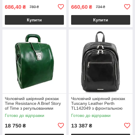
686,40
660,60
₴
₴
780 ₴
734 ₴
Купити
Купити
Чоловічий шкіряний рюкзак
Чоловічий шкіряний рюкзак
Time Resistance A Brief Story
Tuscany Leather Perth
of Time з регульованими
TL142049 з фронтальною
лямками, зелений
кишенею на блискавці,
Готово до відправки
Готово до відправки
BS5216601
чорний BS2049_1_2
18 750
13 387
₴
₴