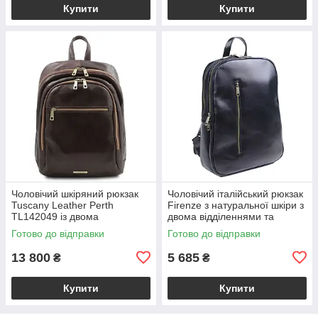
Купити
Купити
Чоловічий шкіряний рюкзак
Чоловічий італійський рюкзак
Tuscany Leather Perth
Firenze з натуральної шкіри з
TL142049 із двома
двома відділеннями та
відділеннями на блискавці,
фронтальною кишенею,
Готово до відправки
Готово до відправки
темно-коричневий
чорний VL2220-05-31
BS2049_1_5
13 800
5 685
₴
₴
Купити
Купити