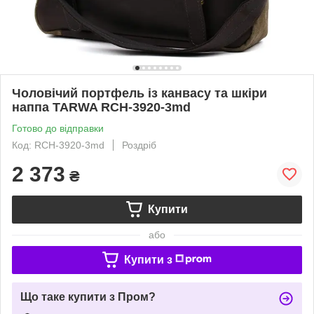
Чоловічий портфель із канвасу та шкіри
наппа TARWA RCH-3920-3md
Готово до відправки
Код: RCH-3920-3md
Роздріб
2 373
₴
Купити
або
Купити з
Що таке купити з Пром?