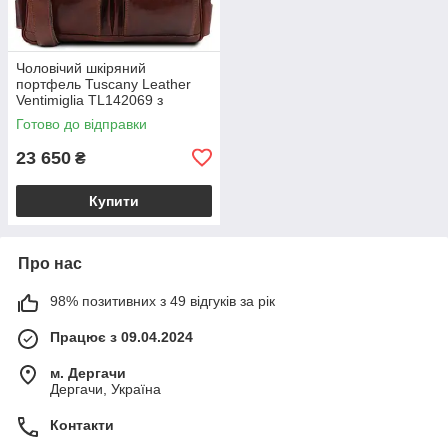
Чоловічий шкіряний
портфель Tuscany Leather
Ventimiglia TL142069 з
передніми кишенями та
Готово до відправки
плечовим ременем,
коричневий BS2069_1_1
23 650
₴
Купити
Про нас
98% позитивних з 49 відгуків за рік
Працює з 09.04.2024
м. Дергачи
Дергачи, Україна
Контакти