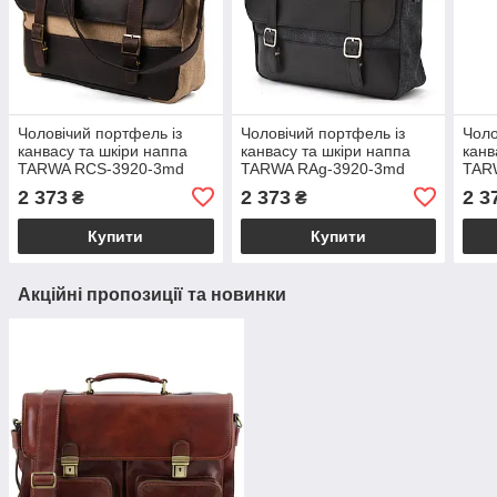
Чоловічий портфель із
Чоловічий портфель із
Чоло
канвасу та шкіри наппа
канвасу та шкіри наппа
канв
TARWA RCS-3920-3md
TARWA RAg-3920-3md
TAR
2 373
2 373
2 3
₴
₴
Купити
Купити
Акційні пропозиції та новинки