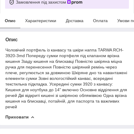
Замовлення під захистом
Опис
Характеристики
Доставка
Оплата
Умови п
Опис
Чоловічий портфель із канвасу та шкіри наппа TARWA RCH-
3920-3md Попереду сумки портфеля під клапаном врізна
кишеня Ззаду кишеня на блискавці Повністю шкіряна міцна
ручка для перенесення Повністю шкіряний ремінь через
плече, регулюється за довжиною Шкіряне дно та навантажені
елементи сумки Зовні вологостійкий канвас, всередині
текстильна підкладка. Усередині сумки 3920 з канвасу:
Кишеня для ноутбука до 14" включно Основне відділення для
речей Дві відкриті кишені зі шкіряною облямівкою Одна врізна
кишеня на блискавці, потайній, для паспорта та важливих
речей
Приховати