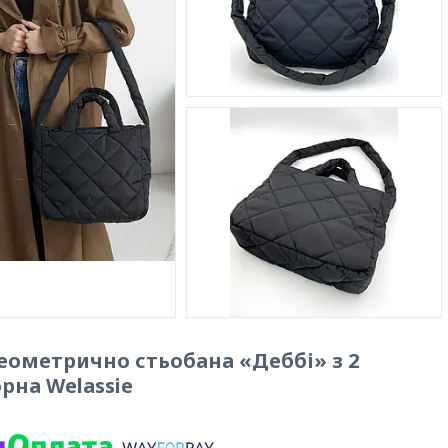
еометрично стьобана «Деббі» з 2
рна Welassie