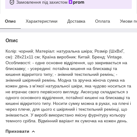
Замовлення під захистом
Опис
Характеристики
Доставка
Оплата
Умови п
Опис
Колір: чорний; Матеріал: натуральна шкіра; Розмір (ШхВхГ,
см): 28х21х11 см; Країна виробник: Китай. Бренд: Vintage.
Особливості: - одне основне відділення, що закривається на
блискавку; - усередині: потайна кишеня на блискавці та
кишеня відкритого типу; - знімний текстильний ремінь; -
знімний шкіряний ремінь. Модна та зручна жіноча сумка на
кожен день з м'якої натуральної шкіри, яка чудово носиться та
не втрачає свого первісного вигляду. Аксесуар складається з
одного основного відділення, потайної кишені на блискавці та
кишені відкритого типу. Носити сумку можна в руках, на плечі і
через плече, для цього є шкіряний і текстильний ремінці, що
знімаються. У виробі використано якісну фурнітуру кольору
темного срібла. Відмінний варіант як сумочка на кожен день.
Приховати