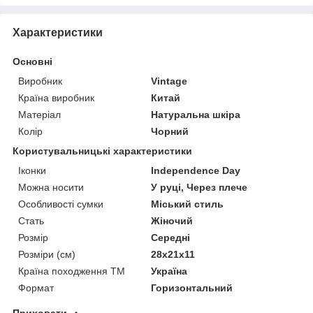
Характеристики
Основні
Виробник
Vintage
Країна виробник
Китай
Матеріал
Натуральна шкіра
Колір
Чорний
Користувальницькі характеристики
Іконки
Independence Day
Можна носити
У руці, Через плече
Особливості сумки
Міський стиль
Стать
Жіночий
Розмір
Середні
Розміри (см)
28х21х11
Країна походження ТМ
Україна
Формат
Горизонтальний
Приховати