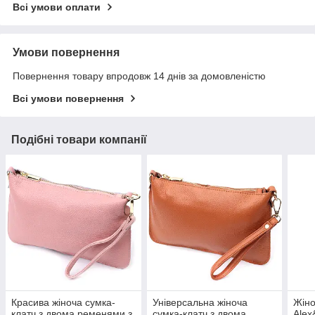
Всі умови оплати
Умови повернення
Повернення товару впродовж 14 днів за домовленістю
Всі умови повернення
Подібні товари компанії
Красива жіноча сумка-
Універсальна жіноча
Жіно
клатч з двома ременями з
сумка-клатч з двома
Alex