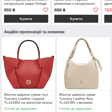
натуральної шкіри Vintage
ременями з натуральної
двом
22644 Рожева
шкіри Vintage 22645 Руда
рем
955
886
723
₴
₴
Купити
Купити
Акційні пропозиції та новинки
Жіноча шкіряна сумка-тоут
Жіноча шкіряна сумка
Tuscany Leather Legame
Tuscany Leather Amy
TL142482 на магнітній кнопці
TL142385 з великим
з плечовим ременем,
відділенням і плечовим
Готово до відправки
Готово до відправки
коралова BS2482_1_105
ременем, бежева