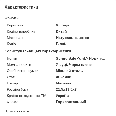
Характеристики
Основні
Виробник
Vintage
Країна виробник
Китай
Матеріал
Натуральна шкіра
Колір
Білий
Користувальницькі характеристики
Іконки
Spring Sale <unk> Новинка
Можна носити
У руці, Через плече
Особливості сумки
Міський стиль
Стать
Жіночий
Розмір
Маленькі
Розміри (см)
21,5х13,5х7
Країна походження ТМ
Україна
Формат
Горизонтальний
Приховати