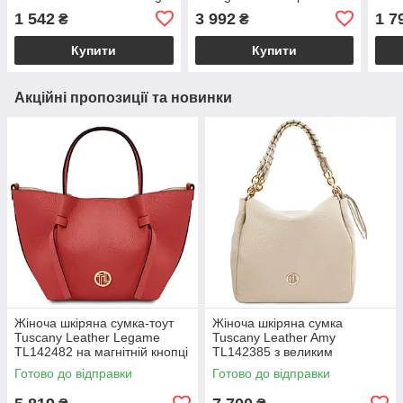
22404 Біла
шкір
1 542
3 992
1 7
₴
₴
Купити
Купити
Акційні пропозиції та новинки
Жіноча шкіряна сумка-тоут
Жіноча шкіряна сумка
Tuscany Leather Legame
Tuscany Leather Amy
TL142482 на магнітній кнопці
TL142385 з великим
з плечовим ременем,
відділенням і плечовим
Готово до відправки
Готово до відправки
коралова BS2482_1_105
ременем, бежева
BS2385_1_98