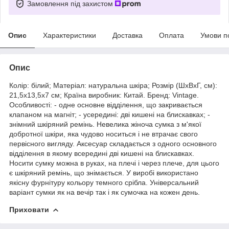
Замовлення під захистом
Опис
Характеристики
Доставка
Оплата
Умови п
Опис
Колір: білий; Матеріал: натуральна шкіра; Розмір (ШхВхГ, см):
21,5х13,5х7 см; Країна виробник: Китай. Бренд: Vintage.
Особливості: - одне основне відділення, що закривається
клапаном на магніт; - усередині: дві кишені на блискавках; -
знімний шкіряний ремінь. Невелика жіноча сумка з м'якої
добротної шкіри, яка чудово носиться і не втрачає свого
первісного вигляду. Аксесуар складається з одного основного
відділення в якому всередині дві кишені на блискавках.
Носити сумку можна в руках, на плечі і через плече, для цього
є шкіряний ремінь, що знімається. У виробі використано
якісну фурнітуру кольору темного срібла. Універсальний
варіант сумки як на вечір так і як сумочка на кожен день.
Приховати