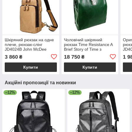
Шкіряний рюкзак на одне
Чоловічий шкіряний
Ориг
плече, рюкзак-слінг
рюкзак Time Resistance A
рюкз
JD4024B John McDee
Brief Story of Time з
JD40
регульованими лямками,
3 860
18 750
1 9
₴
₴
зелений BS5216601
Купити
Купити
Акційні пропозиції та новинки
–12%
–12%