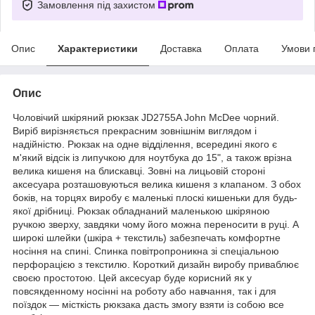
Замовлення під захистом
Опис
Характеристики
Доставка
Оплата
Умови 
Опис
Чоловічий шкіряний рюкзак JD2755A John McDee чорний.
Виріб вирізняється прекрасним зовнішнім виглядом і
надійністю. Рюкзак на одне відділення, всередині якого є
м'який відсік із липучкою для ноутбука до 15", а також врізна
велика кишеня на блискавці. Зовні на лицьовій стороні
аксесуара розташовуються велика кишеня з клапаном. З обох
боків, на торцях виробу є маленькі плоскі кишеньки для будь-
якої дрібниці. Рюкзак обладнаний маленькою шкіряною
ручкою зверху, завдяки чому його можна переносити в руці. А
широкі шлейки (шкіра + текстиль) забезпечать комфортне
носіння на спині. Спинка повітропроникна зі спеціальною
перфорацією з текстилю. Короткий дизайн виробу приваблює
своєю простотою. Цей аксесуар буде корисний як у
повсякденному носінні на роботу або навчання, так і для
поїздок — місткість рюкзака дасть змогу взяти із собою все