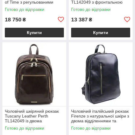
of Time з регульованими
TL142049 з фронтальною
лямками, зелений
кишенею на блискавці,
Готово до відправки
Готово до відправки
BS5216601
чорний BS2049_1_2
18 750
13 387
₴
₴
Купити
Купити
Чоловічий шкіряний рюкзак
Чоловічий італійський рюкзак
Tuscany Leather Perth
Firenze з натуральної шкіри з
TL142049 із двома
двома відділеннями та
відділеннями на блискавці,
фронтальною кишенею,
Готово до відправки
Готово до відправки
темно-коричневий
чорний VL2220-05-31