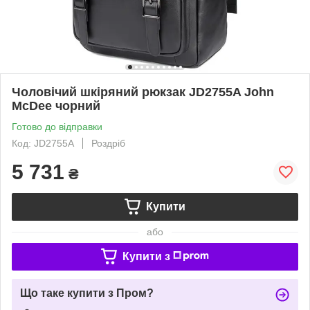
Чоловічий шкіряний рюкзак JD2755A John
McDee чорний
Готово до відправки
Код: JD2755A
Роздріб
5 731
₴
Купити
або
Купити з
Що таке купити з Пром?