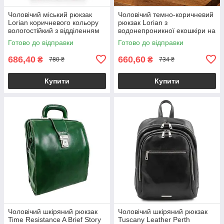
Чоловічий міський рюкзак
Чоловічий темно-коричневий
Lorian коричневого кольору
рюкзак Lorian з
вологостійкий з відділенням
водонепроникної екошкіри на
для ноутбука LR 4328 BN
регульованих лямках LR
Готово до відправки
Готово до відправки
4128 BND
686,40
660,60
₴
₴
780 ₴
734 ₴
Купити
Купити
Чоловічий шкіряний рюкзак
Чоловічий шкіряний рюкзак
Time Resistance A Brief Story
Tuscany Leather Perth