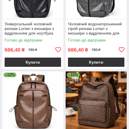
Універсальний чоловічий
Чоловічий водонепроникний
рюкзак Lorian з екошкіри з
сірий рюкзак Lorian з
відділенням для ноутбука
екошкіри з відділенням для
водонепроникний чорний LR
ноутбука та бічними
Готово до відправки
Готово до відправки
4328 BK
кишенями
686,40
686,40
₴
₴
780 ₴
780 ₴
Купити
Купити
–12%
–10%