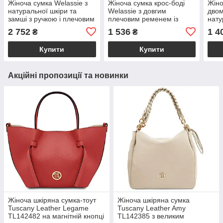
Жіноча сумка Welassie з
Жіноча сумка крос-боді
Жіно
натуральної шкіри та
Welassie з довгим
двом
замші з ручкою і плечовим
плечовим ременем із
нату
ременем сіра "Фрея"
натуральної шкіри
екош
2 752
1 536
1 4
₴
₴
шоколадна "Рей"
кол
Купити
Купити
Акційні пропозиції та новинки
Жіноча шкіряна сумка-тоут
Жіноча шкіряна сумка
Tuscany Leather Legame
Tuscany Leather Amy
TL142482 на магнітній кнопці
TL142385 з великим