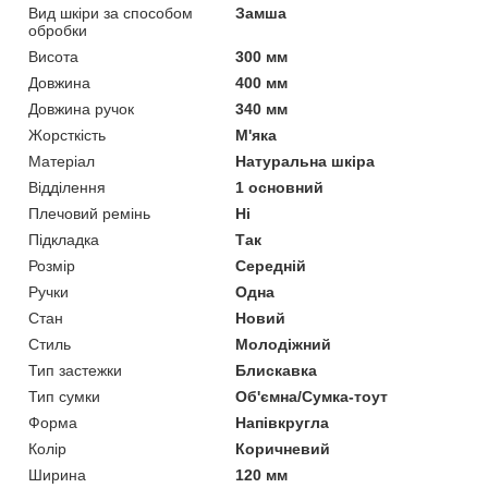
Вид шкіри за способом
Замша
обробки
Висота
300 мм
Довжина
400 мм
Довжина ручок
340 мм
Жорсткість
М'яка
Матеріал
Натуральна шкіра
Відділення
1 основний
Плечовий ремінь
Ні
Підкладка
Так
Розмір
Середній
Ручки
Одна
Стан
Новий
Стиль
Молодіжний
Тип застежки
Блискавка
Тип сумки
Об'ємна/Сумка-тоут
Форма
Напівкругла
Колір
Коричневий
Ширина
120 мм