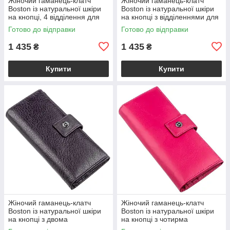
Жіночий гаманець-клатч
Жіночий гаманець-клатч
Boston із натуральної шкіри
Boston із натуральної шкіри
на кнопці, 4 відділення для
на кнопці з відділеннями для
купюр і 14 для карток, сіро-
документів, блакитний
Готово до відправки
Готово до відправки
блакитний VL18844
VL18845
1 435
1 435
₴
₴
Купити
Купити
Жіночий гаманець-клатч
Жіночий гаманець-клатч
Boston із натуральної шкіри
Boston із натуральної шкіри
на кнопці з двома
на кнопці з чотирма
відділеннями на блискавці,
відділеннями для купюр,