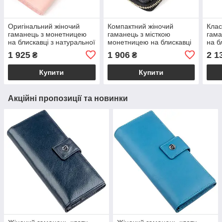
Оригінальний жіночий
Компактний жіночий
Клас
гаманець з монетницею
гаманець з місткою
гама
на блискавці з натуральної
монетницею на блискавці
на б
шкіри Tony Bellucci 21963
з натуральної шкіри Tony
шкір
1 925
1 906
2 1
₴
₴
Пудровий
Bellucci 22014 Чорний
Чор
Купити
Купити
Акційні пропозиції та новинки