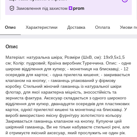
Замовлення під захистом
Опис
Характеристики
Доставка
Оплата
Умови п
Опис
Матеріал: натуральна шкіра; Розміри (ШхВ, см): 19х9,5х1,5
см; Колір: пудровий; Країна виробник:Туреччина. Опис: - одне
широке відділення для купюр; - монетниця на блискавці; - 12
осередків для карток; - одна прилегла кишеня; - закривається
клапаном на кнопку; - гаманець упакований у фірмову
коробку. Стильний жіночий гаманець із натуральної шкіри
флотар, для якої характерна міцність, зносостійкість та
зерниста фактура. Аксесуар складається з одного широкого
відділення для купюр, дванадцяти осередків для пластикових
карток, однієї прилеглої кишені та монетниці на блискавці. У
виробі використано якісну фурнітуру золотистого кольору.
Закривається гаманець клапаном на кнопку. Купуючи цей
шкіряний гаманець, Ви не тільки набуваєте стильної речі, але
й отримуєте якісний аксесуар, який прослужить не один рік.