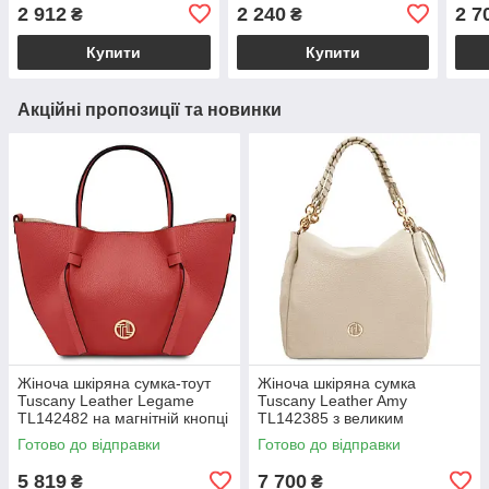
основним відділенням
ременем бежева "Мей"
нату
2 912
2 240
2 7
₴
₴
чорного кольору Глорія
Шер
Купити
Купити
Акційні пропозиції та новинки
Жіноча шкіряна сумка-тоут
Жіноча шкіряна сумка
Tuscany Leather Legame
Tuscany Leather Amy
TL142482 на магнітній кнопці
TL142385 з великим
з плечовим ременем,
відділенням і плечовим
Готово до відправки
Готово до відправки
коралова BS2482_1_105
ременем, бежева
BS2385_1_98
5 819
7 700
₴
₴