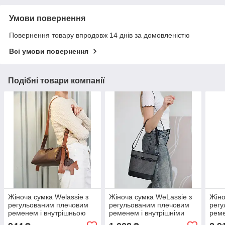
Умови повернення
Повернення товару впродовж 14 днів за домовленістю
Всі умови повернення
Подібні товари компанії
Жіноча сумка Welassie з
Жіноча сумка WeLassie з
Жіно
регульованим плечовим
регульованим плечовим
регу
ременем і внутрішньою
ременем і внутрішніми
реме
кишенею шоколадна
кишенями чорна Нат
осно