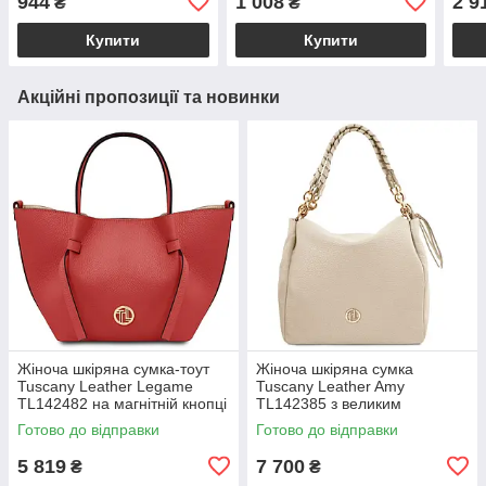
944
1 008
2 9
₴
₴
"Ванесса"
чорн
Купити
Купити
Акційні пропозиції та новинки
Жіноча шкіряна сумка-тоут
Жіноча шкіряна сумка
Tuscany Leather Legame
Tuscany Leather Amy
TL142482 на магнітній кнопці
TL142385 з великим
з плечовим ременем,
відділенням і плечовим
Готово до відправки
Готово до відправки
коралова BS2482_1_105
ременем, бежева
BS2385_1_98
5 819
7 700
₴
₴