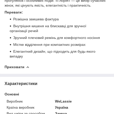
прогулянок і особливих подій. «Глорія» — це вибір сучасних
жінок, які цінують якість, елегантність і практичність.
Переваги:
Розкішна замшева фактура
Внутрішня кишеня на блискавці для зручної
організації речей
Зручний плечовий ремінь для комфортного носіння
Містке відділення при компактних розмірах
Елегантний дизайн, що підходить для будь-якого
випадку
Приховати
Характеристики
Основні
Виробник
WeLassie
Країна виробник
Україна
Вид шкіри за способом
Замша