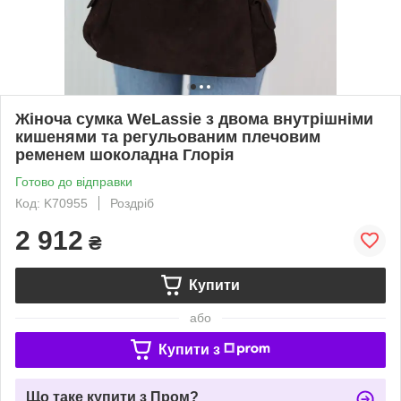
Жіноча сумка WeLassie з двома внутрішніми
кишенями та регульованим плечовим
ременем шоколадна Глорія
Готово до відправки
Код: K70955
Роздріб
2 912
₴
Купити
або
Купити з
Що таке купити з Пром?