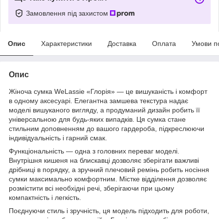
Замовлення під захистом
Опис
Характеристики
Доставка
Оплата
Умови п
Опис
Жіноча сумка WeLassie «Глорія» — це вишуканість і комфорт
в одному аксесуарі. Елегантна замшева текстура надає
моделі вишуканого вигляду, а продуманий дизайн робить її
універсальною для будь-яких випадків. Ця сумка стане
стильним доповненням до вашого гардероба, підкреслюючи
індивідуальність і гарний смак.
Функціональність — одна з головних переваг моделі.
Внутрішня кишеня на блискавці дозволяє зберігати важливі
дрібниці в порядку, а зручний плечовий ремінь робить носіння
сумки максимально комфортним. Містке відділення дозволяє
розмістити всі необхідні речі, зберігаючи при цьому
компактність і легкість.
Поєднуючи стиль і зручність, ця модель підходить для роботи,