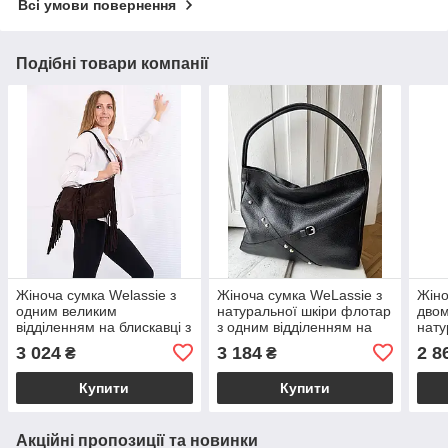
Всі умови повернення
Подібні товари компанії
Жіноча сумка Welassie з
Жіноча сумка WeLassie з
Жіно
одним великим
натуральної шкіри флотар
двом
відділенням на блискавці з
з одним відділенням на
нату
натуральної замшевої
блискавці чорна Кенді
відд
3 024
3 184
2 8
₴
₴
шкіри шоколадного
кольору «Пака»
Купити
Купити
Акційні пропозиції та новинки