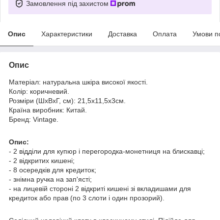
Замовлення під захистом
Опис
Характеристики
Доставка
Оплата
Умови п
Опис
Матеріал: натуральна шкіра високої якості.
Колір: коричневий.
Розміри (ШхВхГ, см): 21,5х11,5х3см.
Країна виробник: Китай.
Бренд: Vintage.
Опис:
- 2 відділи для купюр і перегородка-монетниця на блискавці;
- 2 відкритих кишені;
- 8 осередків для кредиток;
- знімна ручка на зап'ясті;
- на лицевій стороні 2 відкриті кишені зі вкладишами для
кредиток або прав (по 3 слоти і один прозорий).