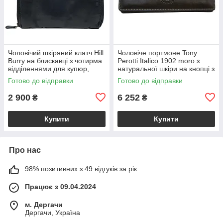
Чоловічий шкіряний клатч Hill
Чоловіче портмоне Tony
Burry на блискавці з чотирма
Perotti Italico 1902 moro з
відділеннями для купюр,
натуральної шкіри на кнопці з
чорний VLHB2080WHS
монетницею, коричневе
Готово до відправки
Готово до відправки
VLItalico1902moro
2 900
6 252
₴
₴
Купити
Купити
Про нас
98% позитивних з 49 відгуків за рік
Працює з 09.04.2024
м. Дергачи
Дергачи, Україна