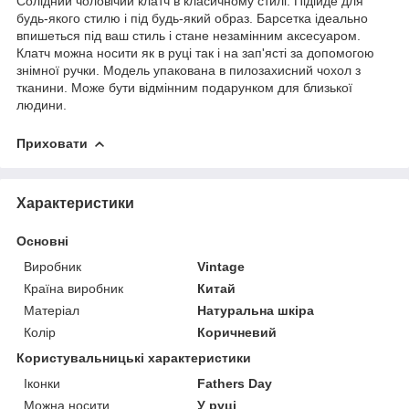
Солідний чоловічий клатч в класичному стилі. Підійде для
будь-якого стилю і під будь-який образ. Барсетка ідеально
впишеться під ваш стиль і стане незамінним аксесуаром.
Клатч можна носити як в руці так і на зап'ясті за допомогою
знімної ручки. Модель упакована в пилозахисний чохол з
тканини. Може бути відмінним подарунком для близької
людини.
Приховати
Характеристики
Основні
Виробник
Vintage
Країна виробник
Китай
Матеріал
Натуральна шкіра
Колір
Коричневий
Користувальницькі характеристики
Іконки
Fathers Day
Можна носити
У руці