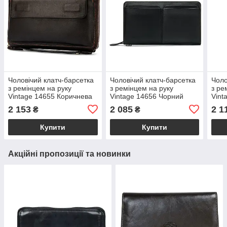
Чоловічий клатч-барсетка
Чоловічий клатч-барсетка
Чоло
з ремінцем на руку
з ремінцем на руку
з ре
Vintage 14655 Коричнева
Vintage 14656 Чорний
Vint
2 153
2 085
2 1
₴
₴
Купити
Купити
Акційні пропозиції та новинки