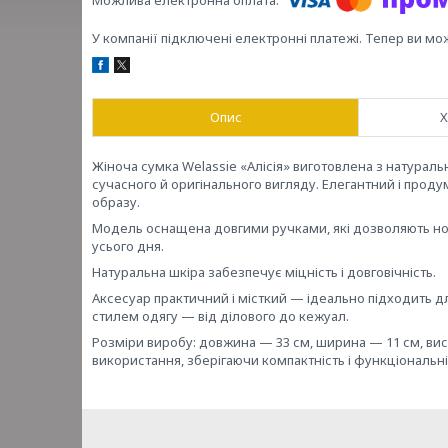
У компанії підключені електронні платежі. Тепер ви мо
Опис
Х
Жіноча сумка Welassie «Алісія» виготовлена з натурал
сучасного й оригінального вигляду. Елегантний і про
образу.
Модель оснащена довгими ручками, які дозволяють носит
усього дня.
Натуральна шкіра забезпечує міцність і довговічність.
Аксесуар практичний і місткий — ідеально підходить д
стилем одягу — від ділового до кежуал.
Розміри виробу: довжина — 33 см, ширина — 11 см, ви
використання, зберігаючи компактність і функціональні