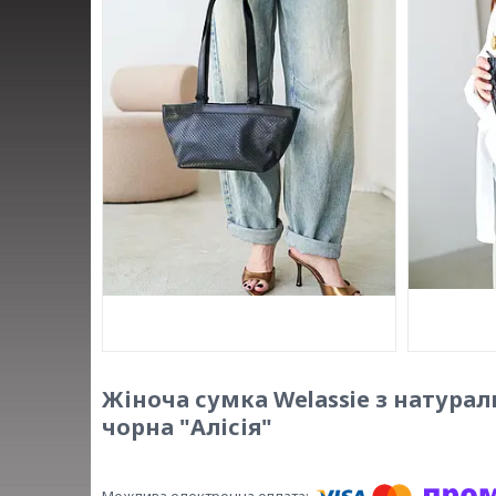
Жіноча сумка Welassie з натурал
чорна "Алісія"