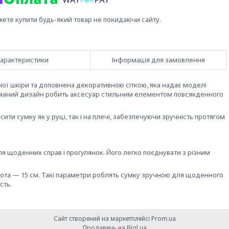
жете купити будь-який товар не покидаючи сайту.
арактеристики
Інформація для замовлення
ьної шкіри та доповнена декоративною сіткою, яка надає моделі
думаний дизайн робить аксесуар стильним елементом повсякденного
и сумку як у руці, так і на плечі, забезпечуючи зручність протягом
ля щоденних справ і прогулянок. Його легко поєднувати з різним
сота — 15 см. Такі параметри роблять сумку зручною для щоденного
сть.
Сайт створений на маркетплейсі
Prom.ua
Продавець на Bigl.ua