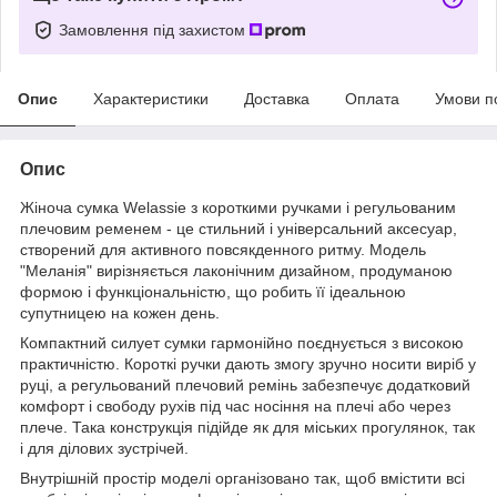
Замовлення під захистом
Опис
Характеристики
Доставка
Оплата
Умови п
Опис
Жіноча сумка Welassie з короткими ручками і регульованим
плечовим ременем - це стильний і універсальний аксесуар,
створений для активного повсякденного ритму. Модель
"Меланія" вирізняється лаконічним дизайном, продуманою
формою і функціональністю, що робить її ідеальною
супутницею на кожен день.
Компактний силует сумки гармонійно поєднується з високою
практичністю. Короткі ручки дають змогу зручно носити виріб у
руці, а регульований плечовий ремінь забезпечує додатковий
комфорт і свободу рухів під час носіння на плечі або через
плече. Така конструкція підійде як для міських прогулянок, так
і для ділових зустрічей.
Внутрішній простір моделі організовано так, щоб вмістити всі