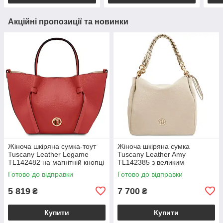
Акційні пропозиції та новинки
Жіноча шкіряна сумка-тоут
Жіноча шкіряна сумка
Tuscany Leather Legame
Tuscany Leather Amy
TL142482 на магнітній кнопці
TL142385 з великим
з плечовим ременем,
відділенням і плечовим
Готово до відправки
Готово до відправки
коралова BS2482_1_105
ременем, бежева
BS2385_1_98
5 819
7 700
₴
₴
Купити
Купити