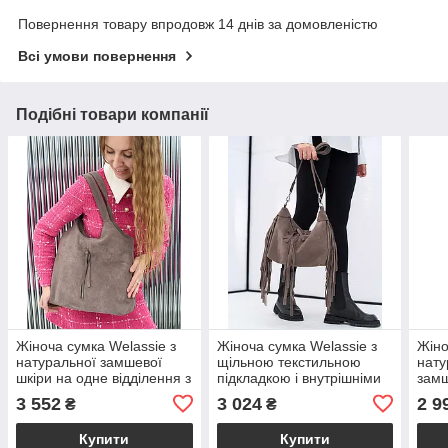
Повернення товару впродовж 14 днів за домовленістю
Всі умови повернення
Подібні товари компанії
Жіноча сумка Welassie з
Жіноча сумка Welassie з
Жіно
натуральної замшевої
щільною текстильною
нату
шкіри на одне відділення з
підкладкою і внутрішніми
зам
текстильною підкладкою
кишенями з натуральної
пле
3 552
3 024
2 9
₴
₴
кольору капучино «Lottie»
замшевої шкіри кольору
борд
капучино «Пака»
Купити
Купити