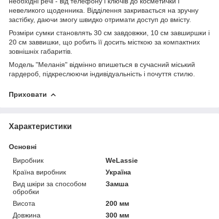
необхідні речі - від телефону і ключів до косметички і
невеликого щоденника. Відділення закривається на зручну
застібку, даючи змогу швидко отримати доступ до вмісту.
Розміри сумки становлять 30 см завдовжки, 10 см завширшки і
20 см заввишки, що робить її досить місткою за компактних
зовнішніх габаритів.
Модель "Меланія" відмінно впишеться в сучасний міський
гардероб, підкреслюючи індивідуальність і почуття стилю.
Приховати
Характеристики
Основні
Виробник
WeLassie
Країна виробник
Україна
Вид шкіри за способом
Замша
обробки
Висота
200 мм
Довжина
300 мм