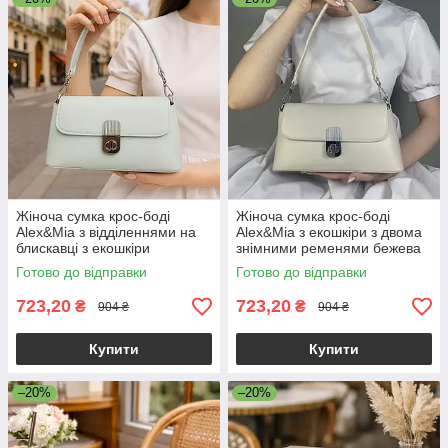
Жіноча сумка крос-боді
Жіноча сумка крос-боді
Alex&Mia з відділеннями на
Alex&Mia з екошкіри з двома
блискавці з екошкіри
знімними ременями бежева
блакитна
Готово до відправки
Готово до відправки
723,20
723,20
₴
₴
904 ₴
904 ₴
Купити
Купити
–20%
–20%