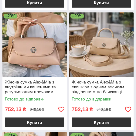
Купити
Купити
–20%
–20%
Жіноча сумка Alex&Mia з
Жіноча сумка Alex&Mia з
внутрішніми кишенями та
екошкіри з одним великим
регульованим плечовим
відділенням на блискавці
ременем рожева
бежева
Готово до відправки
Готово до відправки
752,13
752,13
₴
₴
940,16 ₴
940,16 ₴
Купити
Купити
–20%
–20%