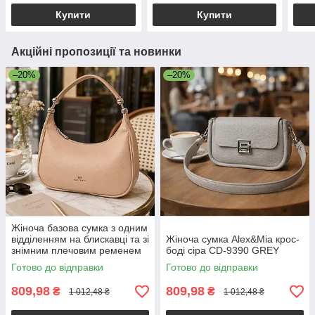
Alex&Mia CD-9128
Купити
Купити
Акційні пропозиції та новинки
–20%
–20%
Жіноча базова сумка з одним
відділенням на блискавці та зі
Жіноча сумка Alex&Mia крос-
знімним плечовим ременем
боді сіра CD-9390 GREY
екошкіра бежевий Alex&Mia
Готово до відправки
Готово до відправки
CD-9128
809,98
809,98
₴
₴
1 012,48 ₴
1 012,48 ₴