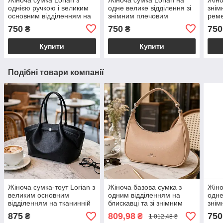
однією ручкою і великим
одне велике відділення зі
знім
основним відділенням на
знімним плечовим
рем
блискавці терракот LR
ременем кавова LR 2213
відд
750
750
750
₴
₴
2213 TR
COFFE
221
Купити
Купити
Подібні товари компанії
Жіноча сумка-тоут Lorian з
Жіноча базова сумка з
Жіно
великим основним
одним відділенням на
одне
відділенням на тканинній
блискавці та зі знімним
знім
підкладці чорного кольору
плечовим ременем
реме
875
809,98
750
₴
₴
1 012,48 ₴
LR 11151 BK
екошкіра бежевий
COF