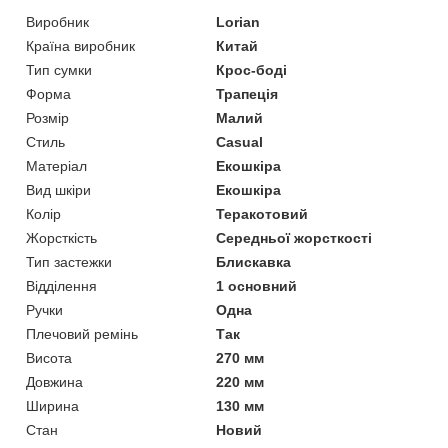
Виробник
Lorian
Країна виробник
Китай
Тип сумки
Крос-боді
Форма
Трапеція
Розмір
Малий
Стиль
Casual
Матеріал
Екошкіра
Вид шкіри
Екошкіра
Колір
Теракотовий
Жорсткість
Середньої жорсткості
Тип застежки
Блискавка
Відділення
1 основний
Ручки
Одна
Плечовий ремінь
Так
Висота
270 мм
Довжина
220 мм
Ширина
130 мм
Стан
Новий