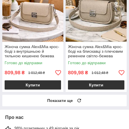
Жіноча сумка Alex&Mia крос-
Жіноча сумка Alex&Mia крос-
боді з внутрішньою й
боді на блискавці з плечовим
тильною кишенею бежева
ременем світло-бежева
Готово до відправки
Готово до відправки
809,98
809,98
₴
₴
1 012,48 ₴
1 012,48 ₴
Купити
Купити
Показати ще
Про нас
98% позитивних з 49 відгуків за рік