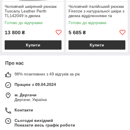
Чоловічий шкіряний рюкзак
Чоловічий італійський рюкзак
Tuscany Leather Perth
Firenze з натуральної шкіри з
TL142049 із двома
двома відділеннями та
відділеннями на блискавці,
фронтальною кишенею,
Готово до відправки
Готово до відправки
темно-коричневий
чорний VL2220-05-31
BS2049_1_5
13 800
5 685
₴
₴
Купити
Купити
Про нас
98% позитивних з 49 відгуків за рік
Працює з 09.04.2024
м. Дергачи
Дергачи, Україна
Контакти
Сьогодні вихідний
Показати весь графік роботи