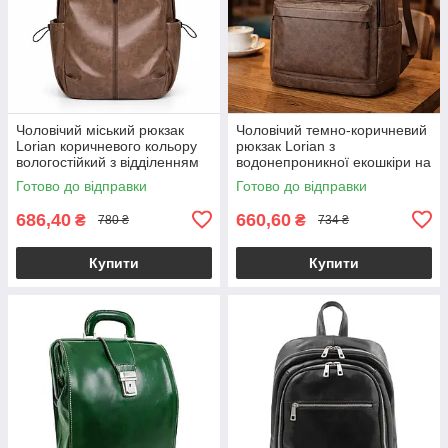
Чоловічий міський рюкзак
Чоловічий темно-коричневий
Lorian коричневого кольору
рюкзак Lorian з
вологостійкий з відділенням
водонепроникної екошкіри на
для ноутбука LR 4328 BN
регульованих лямках LR
Готово до відправки
Готово до відправки
4128 BND
686,40
660,60
₴
₴
780 ₴
734 ₴
Купити
Купити