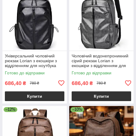
Універсальний чоловічий
Чоловічий водонепроникний
рюкзак Lorian з екошкіри з
сірий рюкзак Lorian з
відділенням для ноутбука
екошкіри з відділенням для
водонепроникний чорний LR
ноутбука та бічними
Готово до відправки
Готово до відправки
4328 BK
кишенями
686,40
686,40
₴
₴
780 ₴
780 ₴
Купити
Купити
–12%
–10%