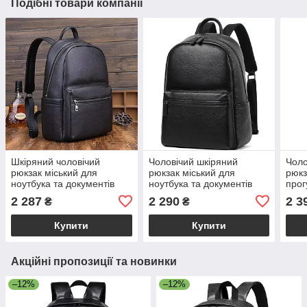
Подібні товари компанії
Шкіряний чоловічий
Чоловічий шкіряний
Чоло
рюкзак міський для
рюкзак міський для
рюкз
ноутбука та документів
ноутбука та документів
прог
чорний Tiding Bag 20334
чорний Tiding Bag 81809
Bag 
2 287
2 290
2 3
₴
₴
Купити
Купити
Акційні пропозиції та новинки
–12%
–12%