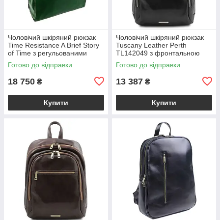
Чоловічий шкіряний рюкзак
Чоловічий шкіряний рюкзак
Time Resistance A Brief Story
Tuscany Leather Perth
of Time з регульованими
TL142049 з фронтальною
лямками, зелений
кишенею на блискавці,
Готово до відправки
Готово до відправки
BS5216601
чорний BS2049_1_2
18 750
13 387
₴
₴
Купити
Купити