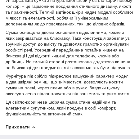
Універсальна сумка з натуральної шкіри у світло-коричневому
кольорі – це гармонійне поєднання стильного дизайну, якості
та практичності. Теплий відтінок шкіри надає моделі особливої
м'якості та елегантності, роблячи її універсальним
доповненням як до повсякденних, так і до ділових образів.
Сумка оснащена двома основними відділеннями, кожне з
яких закривається на блискавку. Така конструкція забезпечує
зручний доступ до вмісту та дозволяє грамотно організувати
особисті речі. Усередині передбачена потайна кишеня на
блискавці і дві відкриті кишені для телефону, ключів або
дрібниць. На тильній стороні розташована додаткова кишеня
на блискавці для предметів, які завжди мають бути під рукою.
Фурнітура під срібло підкреслює вишуканий характер моделі,
а два шкіряні ремінці, що знімаються, дозволяють носити
сумку на плечі, через плече або в руках. Завдяки цьому
аксесуар легко підлаштовується під ваш стиль та ритм життя.
Ця світло-коричнева шкіряна сумка стане надійним та
елегантним супутником, який поєднує в собі комфорт,
функціональність та витончений смак.
Приховати