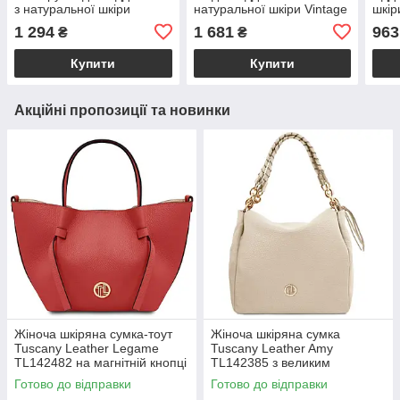
з натуральної шкіри
натуральної шкіри Vintage
шкір
Vintage 22279 Фіолетова
22344 Біла
1 294
1 681
963
₴
₴
Купити
Купити
Акційні пропозиції та новинки
Жіноча шкіряна сумка-тоут
Жіноча шкіряна сумка
Tuscany Leather Legame
Tuscany Leather Amy
TL142482 на магнітній кнопці
TL142385 з великим
з плечовим ременем,
відділенням і плечовим
Готово до відправки
Готово до відправки
коралова BS2482_1_105
ременем, бежева