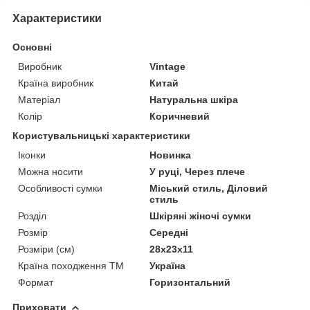
Характеристики
Основні
Виробник
Vintage
Країна виробник
Китай
Матеріал
Натуральна шкіра
Колір
Коричневий
Користувальницькі характеристики
Іконки
Новинка
Можна носити
У руці, Через плече
Особливості сумки
Міський стиль, Діловий
стиль
Розділ
Шкіряні жіночі сумки
Розмір
Середні
Розміри (см)
28х23х11
Країна походження ТМ
Україна
Формат
Горизонтальний
Приховати