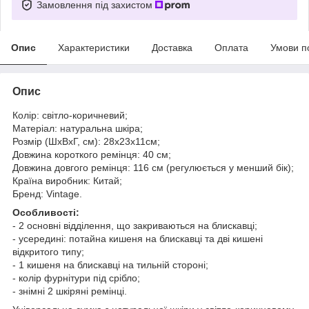
Замовлення під захистом
Опис
Характеристики
Доставка
Оплата
Умови п
Опис
Колір: світло-коричневий;
Матеріал: натуральна шкіра;
Розмір (ШхВхГ, см): 28х23х11см;
Довжина короткого ремінця: 40 см;
Довжина довгого ремінця: 116 см (регулюється у менший бік);
Країна виробник: Китай;
Бренд: Vintage.
Особливості:
- 2 основні відділення, що закриваються на блискавці;
- усередині: потайна кишеня на блискавці та дві кишені
відкритого типу;
- 1 кишеня на блискавці на тильній стороні;
- колір фурнітури під срібло;
- знімні 2 шкіряні ремінці.