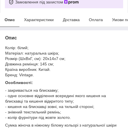
Замовлення під захистом
Опис
Характеристики
Доставка
Оплата
Умови п
Опис
Колір: білий;
Матеріал: натуральна шкіра;
Розмір (ШхВхГ, см): 20х14х7 см;
Довжина ремінця: 145 см;
Країна виробник: Китай.
Бренд: Vintage.
Особливості:
- закривається на блискавку;
- одне основне відділення всередині якого кишеня на
блискавці та кишеня відкритого типу;
- кишеня на блискавці зовні, на тильній стороні;
- знімний текстильний ремінь;
- колір фурнітури під жовте золото.
Сумка жіноча в ніжному білому кольорі з натуральної шкіри