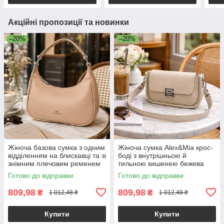
Акційні пропозиції та новинки
–20%
–20%
Жіноча базова сумка з одним
Жіноча сумка Alex&Mia крос-
відділенням на блискавці та зі
боді з внутрішньою й
знімним плечовим ременем
тильною кишенею бежева
екошкіра бежевий Alex&Mia
Готово до відправки
Готово до відправки
CD-9128
809,98
809,98
₴
₴
1 012,48 ₴
1 012,48 ₴
Купити
Купити