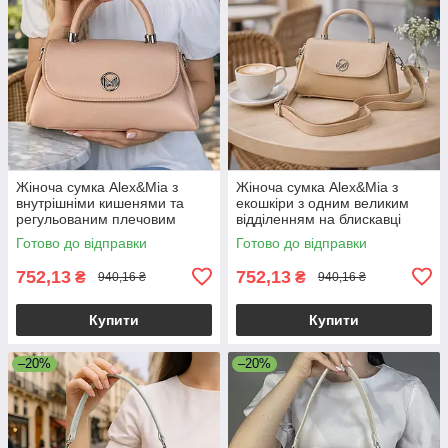
Жіноча сумка Alex&Mia з
Жіноча сумка Alex&Mia з
внутрішніми кишенями та
екошкіри з одним великим
регульованим плечовим
відділенням на блискавці
ременем рожева
бежева
Готово до відправки
Готово до відправки
752,13
752,13
₴
₴
940,16 ₴
940,16 ₴
Купити
Купити
–20%
–20%