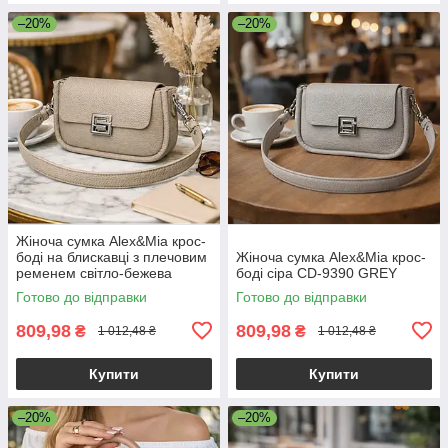
–20%
–20%
Жіноча сумка Alex&Mia крос-
боді на блискавці з плечовим
Жіноча сумка Alex&Mia крос-
ременем світло-бежева
боді сіра CD-9390 GREY
Готово до відправки
Готово до відправки
809,98
809,98
₴
₴
1 012,48 ₴
1 012,48 ₴
Купити
Купити
–20%
–20%