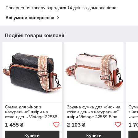
Повернення товару впродовж 14 днів за домовленістю
Всі умови повернення
Подібні товари компанії
Сумка для жінок з
Зручна сумка для жінок на
Сумк
натуральної шкіри на
кожен день з натуральної
з на
кожен день Vintage 22588
шкіри Vintage 22589 Біла
коже
Чорний
Чор
1 455
2 103
1 7
₴
₴
Купити
Купити