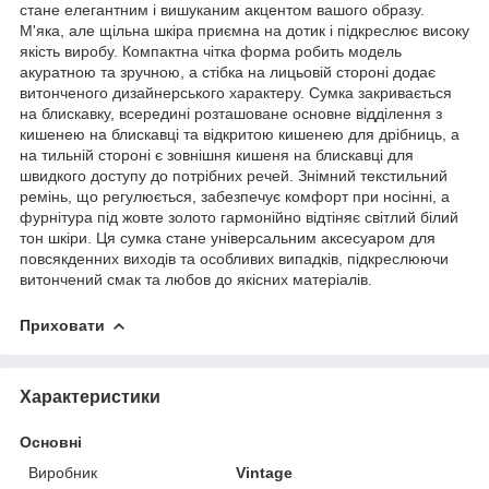
стане елегантним і вишуканим акцентом вашого образу.
М'яка, але щільна шкіра приємна на дотик і підкреслює високу
якість виробу. Компактна чітка форма робить модель
акуратною та зручною, а стібка на лицьовій стороні додає
витонченого дизайнерського характеру. Сумка закривається
на блискавку, всередині розташоване основне відділення з
кишенею на блискавці та відкритою кишенею для дрібниць, а
на тильній стороні є зовнішня кишеня на блискавці для
швидкого доступу до потрібних речей. Знімний текстильний
ремінь, що регулюється, забезпечує комфорт при носінні, а
фурнітура під жовте золото гармонійно відтіняє світлий білий
тон шкіри. Ця сумка стане універсальним аксесуаром для
повсякденних виходів та особливих випадків, підкреслюючи
витончений смак та любов до якісних матеріалів.
Приховати
Характеристики
Основні
Виробник
Vintage