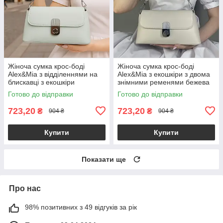
Жіноча сумка крос-боді
Жіноча сумка крос-боді
Alex&Mia з відділеннями на
Alex&Mia з екошкіри з двома
блискавці з екошкіри
знімними ременями бежева
блакитна
Готово до відправки
Готово до відправки
723,20
723,20
₴
₴
904 ₴
904 ₴
Купити
Купити
Показати ще
Про нас
98% позитивних з 49 відгуків за рік