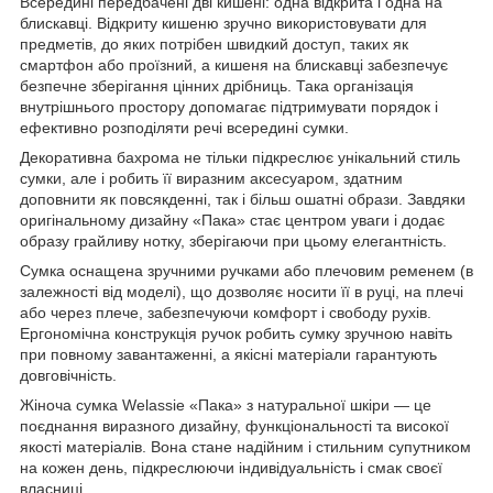
Всередині передбачені дві кишені: одна відкрита і одна на
блискавці. Відкриту кишеню зручно використовувати для
предметів, до яких потрібен швидкий доступ, таких як
смартфон або проїзний, а кишеня на блискавці забезпечує
безпечне зберігання цінних дрібниць. Така організація
внутрішнього простору допомагає підтримувати порядок і
ефективно розподіляти речі всередині сумки.
Декоративна бахрома не тільки підкреслює унікальний стиль
сумки, але і робить її виразним аксесуаром, здатним
доповнити як повсякденні, так і більш ошатні образи. Завдяки
оригінальному дизайну «Пака» стає центром уваги і додає
образу грайливу нотку, зберігаючи при цьому елегантність.
Сумка оснащена зручними ручками або плечовим ременем (в
залежності від моделі), що дозволяє носити її в руці, на плечі
або через плече, забезпечуючи комфорт і свободу рухів.
Ергономічна конструкція ручок робить сумку зручною навіть
при повному завантаженні, а якісні матеріали гарантують
довговічність.
Жіноча сумка Welassie «Пака» з натуральної шкіри — це
поєднання виразного дизайну, функціональності та високої
якості матеріалів. Вона стане надійним і стильним супутником
на кожен день, підкреслюючи індивідуальність і смак своєї
власниці.