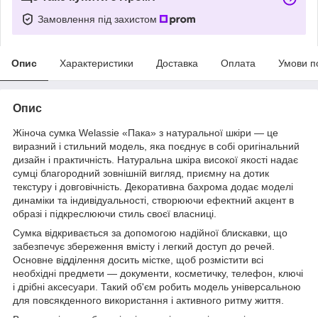
Замовлення під захистом
Опис
Характеристики
Доставка
Оплата
Умови п
Опис
Жіноча сумка Welassie «Пака» з натуральної шкіри — це
виразний і стильний модель, яка поєднує в собі оригінальний
дизайн і практичність. Натуральна шкіра високої якості надає
сумці благородний зовнішній вигляд, приємну на дотик
текстуру і довговічність. Декоративна бахрома додає моделі
динаміки та індивідуальності, створюючи ефектний акцент в
образі і підкреслюючи стиль своєї власниці.
Сумка відкривається за допомогою надійної блискавки, що
забезпечує збереження вмісту і легкий доступ до речей.
Основне відділення досить містке, щоб розмістити всі
необхідні предмети — документи, косметичку, телефон, ключі
і дрібні аксесуари. Такий об'єм робить модель універсальною
для повсякденного використання і активного ритму життя.