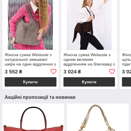
Жіноча сумка Welassie з
Жіноча сумка Welassie з
Жіно
натуральної замшевої
одним великим
щіль
шкіри на одне відділення з
відділенням на блискавці з
підк
текстильною підкладкою
натуральної замшевої
кише
3 552
3 024
3 0
₴
₴
кольору капучино «Lottie»
шкіри шоколадного
замш
кольору «Пака»
капу
Купити
Купити
Акційні пропозиції та новинки