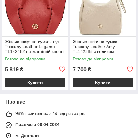
Жіноча шкіряна сумка-тоут
Жіноча шкіряна сумка
Tuscany Leather Legame
Tuscany Leather Amy
TL142482 на магнітній кнопці
TL142385 з великим
з плечовим ременем,
відділенням і плечовим
Готово до відправки
Готово до відправки
коралова BS2482_1_105
ременем, бежева
BS2385_1_98
5 819
7 700
₴
₴
Купити
Купити
Про нас
98% позитивних з 49 відгуків за рік
Працює з 09.04.2024
м. Дергачи