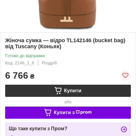
Жіноча сумка — відро TL142146 (bucket bag)
від Tuscany (Коньяк)
Готово до відправки
Код: 2146_1_6
Роздріб
6 766
₴
Купити
або
Купити з
Що таке купити з Пром?