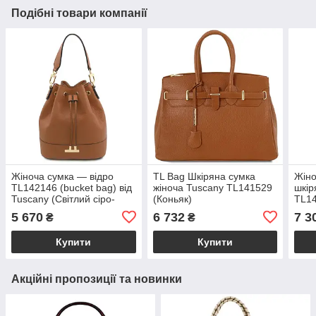
Подібні товари компанії
Жіноча сумка — відро
TL Bag Шкіряна сумка
Жіно
TL142146 (bucket bag) від
жіноча Tuscany TL141529
шкір
Tuscany (Світлий сіро-
(Коньяк)
TL14
коричневий)
5 670
6 732
7 3
₴
₴
Купити
Купити
Акційні пропозиції та новинки