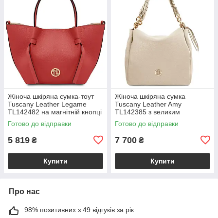
Жіноча шкіряна сумка-тоут
Жіноча шкіряна сумка
Tuscany Leather Legame
Tuscany Leather Amy
TL142482 на магнітній кнопці
TL142385 з великим
з плечовим ременем,
відділенням і плечовим
Готово до відправки
Готово до відправки
коралова BS2482_1_105
ременем, бежева
BS2385_1_98
5 819
7 700
₴
₴
Купити
Купити
Про нас
98% позитивних з 49 відгуків за рік